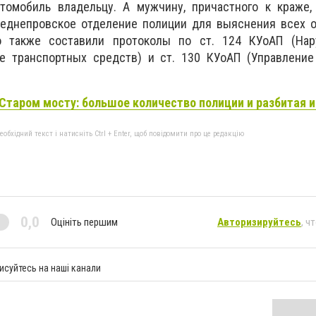
томобиль владельцу. А мужчину, причастного к краже,
еднепровское отделение полиции для выяснения всех о
о также составили протоколы по ст. 124 КУоАП (На
 транспортных средств) и ст. 130 КУоАП (Управление
Старом мосту: большое количество полиции и разбитая 
бхідний текст і натисніть Ctrl + Enter, щоб повідомити про це редакцію
0,0
Оцініть першим
Авторизируйтесь
, ч
исуйтесь на наші канали