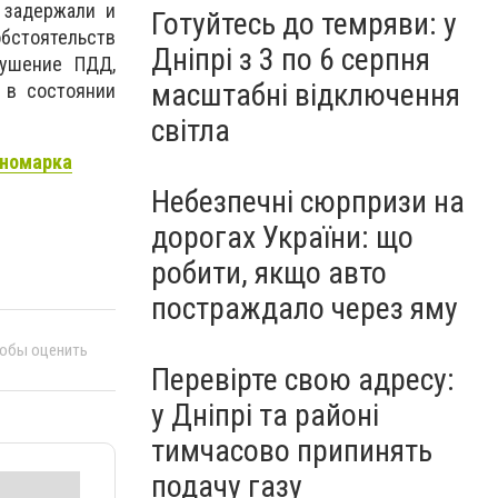
 задержали и
Готуйтесь до темряви: у
бстоятельств
Дніпрі з 3 по 6 серпня
рушение ПДД,
масштабні відключення
 в состоянии
світла
иномарка
Небезпечні сюрпризи на
дорогах України: що
робити, якщо авто
постраждало через яму
тобы оценить
Перевірте свою адресу:
у Дніпрі та районі
тимчасово припинять
подачу газу