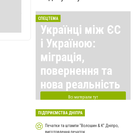
СПЕЦТЕМА
Українці між ЄС
і Україною:
міграція,
повернення та
нова реальність
Всі матеріали тут
ПІДПРИЄМСТВА ДНІПРА
Печатки та штампи "Волошин & К" Дніпро,
виготовлення печаток