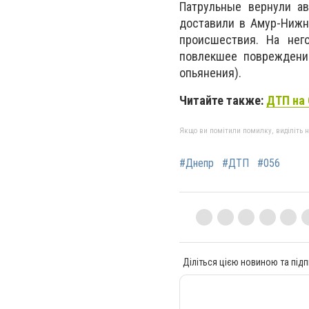
Патрульные вернули ав
доставили в Амур-Нижн
происшествия. На нег
повлекшее повреждение
опьянения).
Читайте также:
ДТП на 
Якщо ви помітили помилку, виділіть нео
#Днепр
#ДТП
#056
Діліться цією новиною та підп