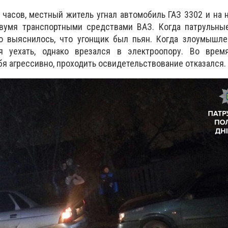
18 часов, местный житель угнал автомобиль ГАЗ 3302 и на
вумя транспортными средствами ВАЗ. Когда патрульны
о выяснилось, что угонщик был пьян. Когда злоумышле
я уехать, однако врезался в электроопору. Во вре
бя агрессивно, проходить освидетельствование отказался.