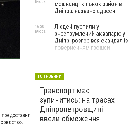
Вчора
мешканці кількох районів
Дніпра: названо адреси
Людей пустили у
16:30
Вчора
знеструмлений аквапарк: у
Дніпрі розгорівся скандал із
поверненням грошей
ТОП НОВИНИ
Транспорт має
зупинитись: на трасах
Дніпропетровщині
 предоставил
ввели обмеження
 средство.