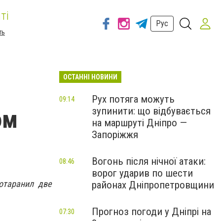
ті
Рус
ть
ОСТАННІ НОВИНИ
Рух потяга можуть
09:14
зупинити: що відбувається
ом
на маршруті Дніпро —
Запоріжжя
Вогонь після нічної атаки:
08:46
ворог ударив по шести
отаранил две
районах Дніпропетровщини
Прогноз погоди у Дніпрі на
07:30