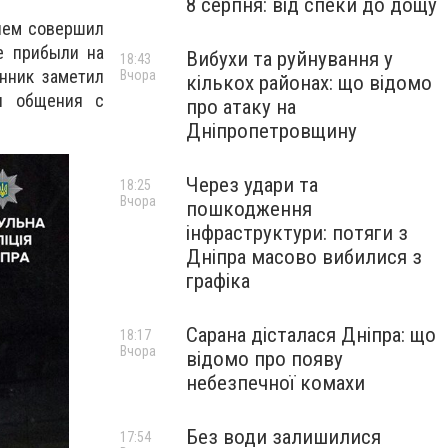
8 серпня: від спеки до дощу
 нем совершил
е прибыли на
Вибухи та руйнування у
18:43
нник заметил
Вчора
кількох районах: що відомо
мя общения с
про атаку на
Дніпропетровщину
Через удари та
18:25
Вчора
пошкодження
інфраструктури: потяги з
Дніпра масово вибилися з
графіка
Сарана дісталася Дніпра: що
18:17
Вчора
відомо про появу
небезпечної комахи
Без води залишилися
17:54