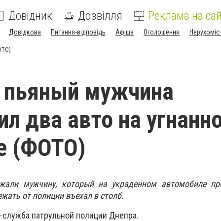
Довідник
Дозвілля
Реклама на сай
Довідкова
Питання-відповідь
Афіша
Оголошення
Нерухоміс
ОТО)
 пьяный мужчина
ил два авто на угнанн
е (ФОТО)
ржали мужчину, который на украденном автомобиле пр
жать от полиции въехал в столб.
-служба патрульной полиции Днепра.