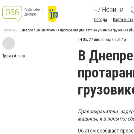
Новини
Погода
Карта міста
Головна
В Днепре пьяный мужчина протаранил два авто на угнанном грузовике (Ф
14:05, 27 листопада 2017 р.
В Днепре
Троян Алена
протаран
грузовик
Правоохранители заде
машины, и в попытке сбе
Об этом сообщает пресс