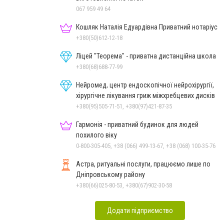
067 959 49 64
Кошляк Наталія Едуардівна Приватний нотаріус
+380(50)612-12-18
Ліцей "Теорема" - приватна дистанційна школа
+380(68)688-77-99
Нейромед, центр ендоскопічної нейрохірургії,
хірургічне лікування гриж міжхребцевих дисків
+380(95)505-71-51, +380(97)421-87-35
Гармонія - приватний будинок для людей
похилого віку
0-800-305-405, +38 (066) 499-13-67, +38 (068) 100-35-76
Астра, ритуальні послуги, працюємо лише по
Дніпровському району
+380(66)025-80-53, +380(67)902-30-58
Додати підприємство