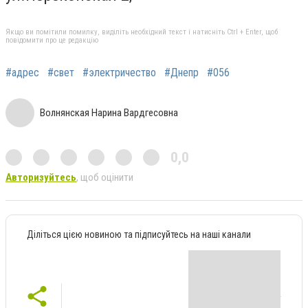
Якщо ви помітили помилку, виділіть необхідний текст і натисніть Ctrl + Enter, щоб
повідомити про це редакцію
#адрес
#свет
#электричество
#Днепр
#056
Волнянская Нарина Вардгесовна
0,0
Авторизуйтесь
, щоб оцінити
Діліться цією новиною та підписуйтесь на наші канали