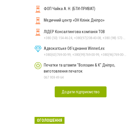
ФОП Чайка А. Н. (БТИ-ПРИВАТ)
Медичний центр «ОН Клінік Дніпро»
ЛІДЕР Консалтингова компанія ТОВ
+380 (50) 154-46-24, +380(97)208-40-08, +380 (98) 572-24-00, +380 (56) 373-40-02
Адвокатське Об'єднання WinnerLex
+380(63)769-00-99, +380(99)769-00-99, +380(96)769-00-99, +380(56)769-00-99
Печатки та штампи "Волошин & К" Дніпро,
виготовлення печаток
067 959 49 64
Додати підприємство
ОГОЛОШЕННЯ