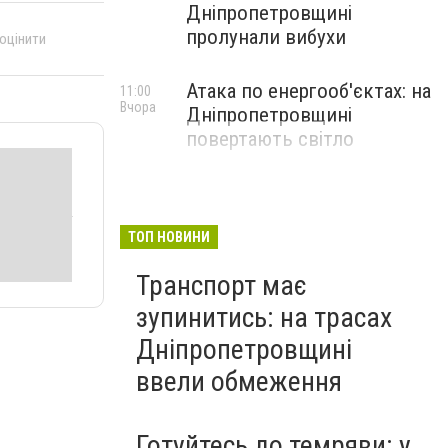
Дніпропетровщині
пролунали вибухи
 оцінити
Атака по енергооб'єктах: на
11:00
Вчора
Дніпропетровщині
повертають світло
ТОП НОВИНИ
Транспорт має
зупинитись: на трасах
Дніпропетровщині
ввели обмеження
Готуйтесь до темряви: у