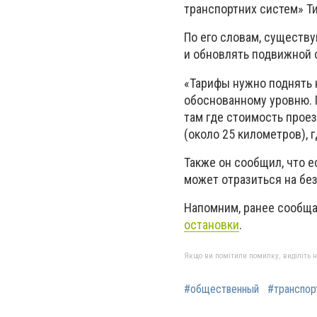
транспортних систем» Т
По его словам, существ
и обновлять подвижной с
«Тарифы нужно поднять 
обоснованному уровню. 
там где стоимость проез
(около 25 километров), г
Также он сообщил, что е
может отразиться на бе
Напомним, ранее сообща
остановки
.
Якщо ви помітили помилку, виділіть нео
#общественный
#транспор