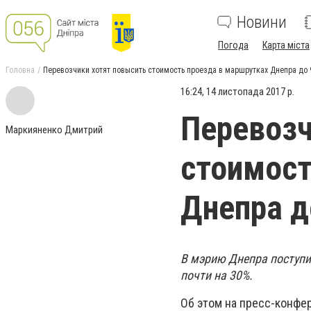
Новини
Погода
Карта міста
Головна
Перевозчики хотят повысить стоимость проезда в маршрутках Днепра до 
16:24, 14 листопада 2017 р.
Перевозч
Маркияненко Дмитрий
стоимост
Днепра д
В мэрию Днепра поступи
почти на 30%.
Об этом на пресс-конф