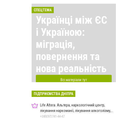
СПЕЦТЕМА
Українці між ЄС
і Україною:
міграція,
повернення та
нова реальність
Всі матеріали тут
ПІДПРИЄМСТВА ДНІПРА
Life Altera. Альтера, наркологічний центр,
лікування наркоманії, лікування алкоголізму,
зняття ломки
+380(97)741-44-47