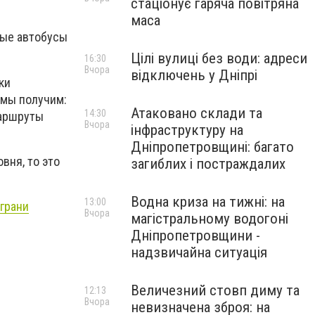
стаціонує гаряча повітряна
маса
ные автобусы
Цілі вулиці без води: адреси
16:30
Вчора
відключень у Дніпрі
ки
 мы получим:
Атаковано склади та
14:30
маршруты
Вчора
інфраструктуру на
Дніпропетровщині: багато
вня, то это
загиблих і постраждалих
Водна криза на тижні: на
13:00
грани
Вчора
магістральному водогоні
Дніпропетровщини -
надзвичайна ситуація
Величезний стовп диму та
12:13
Вчора
невизначена зброя: на