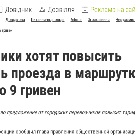
Довідник
Дозвілля
Реклама на сай
Довідкова
Питання-відповідь
Афіша
Оголошення
Нерухоміс
9 гривен
ики хотят повысить
ь проезда в маршрут
о 9 гривен
ло предложение от городских перевозчиков повысит тари
еренции сообщил
глава правления общественной организац