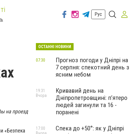
ті
Рус
ть
ОСТАННІ НОВИНИ
Прогноз погоди у Дніпрі на
07:30
7 серпня: спекотний день з
ках
ясним небом
Кривавий день на
19:31
Вчора
Дніпропетровщині: п’ятеро
людей загинули та 16 -
фы на проезд
поранені
Спека до +50°: як у Дніпрі
17:00
ии «Безпека
Вчора