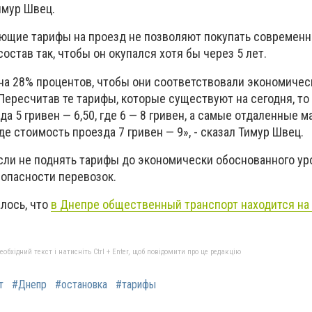
имур Швец.
ующие тарифы на проезд не позволяют покупать современ
остав так, чтобы он окупался хотя бы через 5 лет.
на 28% процентов, чтобы они соответствовали экономичес
Пересчитав те тарифы, которые существуют на сегодня, то
да 5 гривен — 6,50, где 6 — 8 гривен, а самые отдаленные 
де стоимость проезда 7 гривен — 9», - сказал Тимур Швец.
сли не поднять тарифы до экономически обоснованного уро
зопасности перевозок.
лось, что
в
Днепре общественный транспорт находится на 
бхідний текст і натисніть Ctrl + Enter, щоб повідомити про це редакцію
т
#Днепр
#остановка
#тарифы