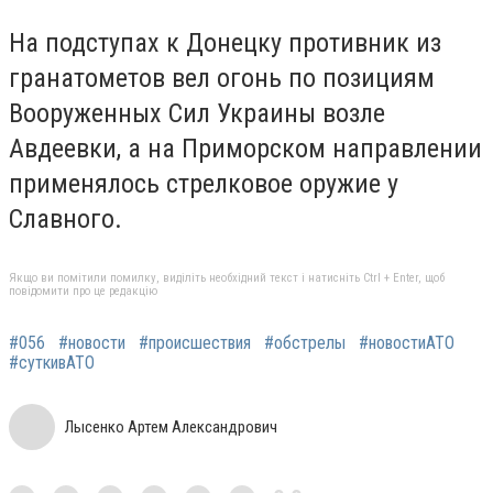
На подступах к Донецку противник из
гранатометов вел огонь по позициям
Вооруженных Сил Украины возле
Авдеевки, а на Приморском направлении
применялось стрелковое оружие у
Славного.
Якщо ви помітили помилку, виділіть необхідний текст і натисніть Ctrl + Enter, щоб
повідомити про це редакцію
#056
#новости
#происшествия
#обстрелы
#новостиАТО
#суткивАТО
Лысенко Артем Александрович