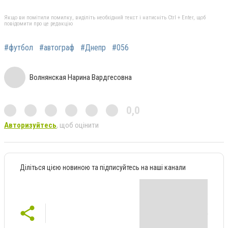
Якщо ви помітили помилку, виділіть необхідний текст і натисніть Ctrl + Enter, щоб
повідомити про це редакцію
#футбол
#автограф
#Днепр
#056
Волнянская Нарина Вардгесовна
0,0
Авторизуйтесь
, щоб оцінити
Діліться цією новиною та підписуйтесь на наші канали