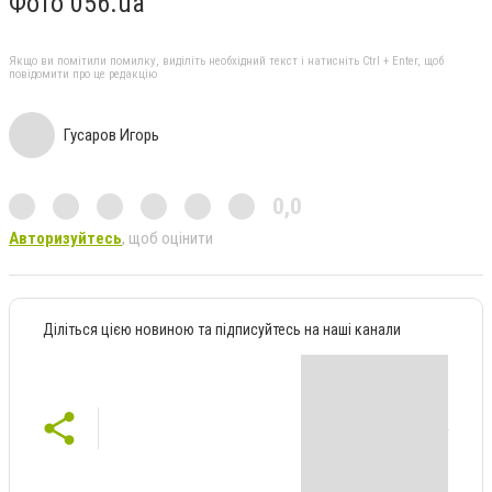
Фото 056.ua
Якщо ви помітили помилку, виділіть необхідний текст і натисніть Ctrl + Enter, щоб
повідомити про це редакцію
Гусаров Игорь
0,0
Авторизуйтесь
, щоб оцінити
Діліться цією новиною та підписуйтесь на наші канали