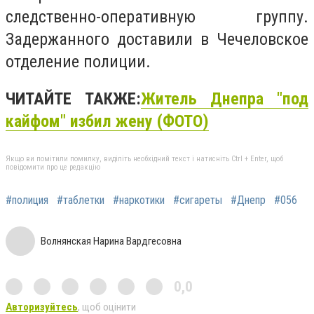
следственно-оперативную группу.
Задержанного доставили в Чечеловское
отделение полиции.
ЧИТАЙТЕ ТАКЖЕ:
Житель Днепра "под
кайфом" избил жену (ФОТО)
Якщо ви помітили помилку, виділіть необхідний текст і натисніть Ctrl + Enter, щоб
повідомити про це редакцію
#полиция
#таблетки
#наркотики
#сигареты
#Днепр
#056
Волнянская Нарина Вардгесовна
0,0
Авторизуйтесь
, щоб оцінити