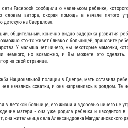
й сети Facebook сообщили о маленьком ребенке, которог
По словам автора, скорая помощь в начале пятого ут
ю детскую на Свердлова.
ий, общительный, конечно видно задержка развития реб
озможно кто-то живет близко с больницей, приносите ребе
карства. У малыша нет ничего, мы некоторые мамочки, ко
ли немного, но возможно, и Вы можете это сделать.
втор на свой странице.
жба Национальной полиции в Днепре, мать оставила реб
 нее начались схватки, и она направилась в роддом. Те 
я в детской больнице, его жизни и здоровью ничего не уг
дение матери - она ​​уже родила ребенка и находится в
т, она жительница села Александровка Магдалиновского ра