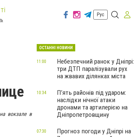
ті
Рус
ть
ОСТАННІ НОВИНИ
Небезпечний ранок у Дніпрі:
11:00
три ДТП паралізували рух
на жвавих ділянках міста
нице
П’ять районів під ударом:
10:34
наслідки нічної атаки
дронами та артилерією на
 на вокзале в
Дніпропетровщину
Прогноз погоди у Дніпрі на
07:30