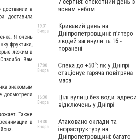
7 серпня: спекотний день з
ясним небом
о доставили в
ра доставила
Кривавий день на
19:31
Вчора
Дніпропетровщині: п’ятеро
енка. Я очень
людей загинули та 16 -
нку фруктики,
поранені
торые лежим в
 Спасибо Вам
Спека до +50°: як у Дніпрі
17:00
Вчора
стаціонує гаряча повітряна
маса
енка знакомым
не досмотрели
Цілі вулиці без води: адреси
16:30
Вчора
відключень у Дніпрі
рожает. Также
Атаковано склади та
 реанимации в
14:30
Вчора
інфраструктуру на
йона.
Дніпропетровщині: багато