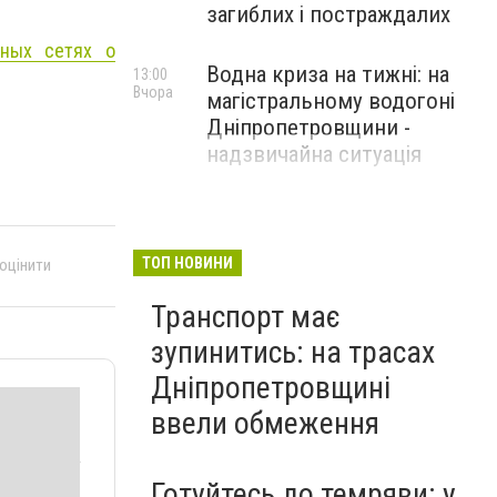
загиблих і постраждалих
ьных сетях о
Водна криза на тижні: на
13:00
Вчора
магістральному водогоні
Дніпропетровщини -
надзвичайна ситуація
ТОП НОВИНИ
 оцінити
Транспорт має
зупинитись: на трасах
Дніпропетровщині
ввели обмеження
Готуйтесь до темряви: у