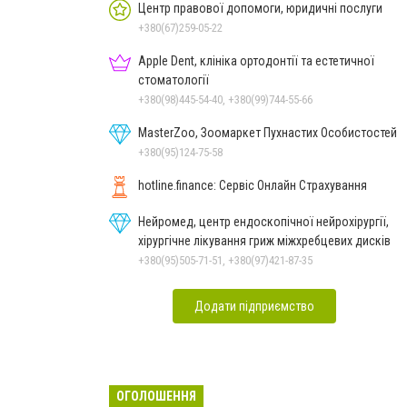
Центр правової допомоги, юридичні послуги
+380(67)259-05-22
Apple Dent, клініка ортодонтії та естетичної
стоматології
+380(98)445-54-40, +380(99)744-55-66
MasterZoo, Зоомаркет Пухнастих Особистостей
+380(95)124-75-58
hotline.finance: Сервіс Онлайн Страхування
Нейромед, центр ендоскопічної нейрохірургії,
хірургічне лікування гриж міжхребцевих дисків
+380(95)505-71-51, +380(97)421-87-35
Додати підприємство
ОГОЛОШЕННЯ