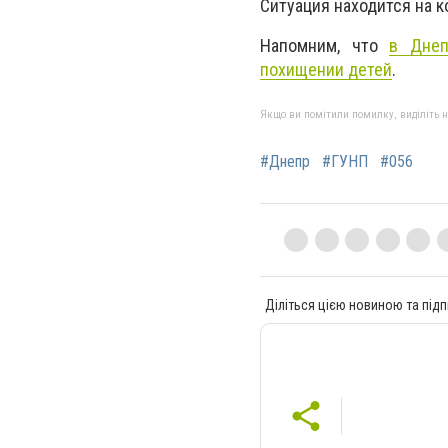
Ситуация находится на 
Напомним, что
в Днеп
похищении детей
.
Якщо ви помітили помилку, виділіть нео
#Днепр
#ГУНП
#056
Діліться цією новиною та підп