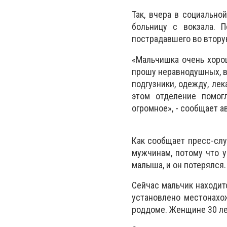
Так, вчера в социально
больницу с вокзала. 
пострадавшего во втору
«Мальчишка очень хорош
прошу неравнодушных, в
подгузники, одежду, ле
этом отделение помог
огромное», - сообщает а
Как сообщает пресс-слу
мужчинам, потому что у
малыша, и он потерялся.
Сейчас мальчик находитс
установлено местонахож
роддоме. Женщине 30 ле