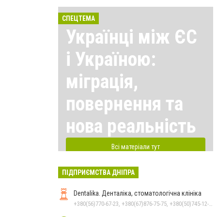
СПЕЦТЕМА
Українці між ЄС
і Україною:
міграція,
повернення та
нова реальність
Всі матеріали тут
ПІДПРИЄМСТВА ДНІПРА
Dentalika. Денталіка, стоматологічна клініка
+380(56)770-67-23, +380(67)876-75-75, +380(50)745-12-45, +380(73)730-17-17