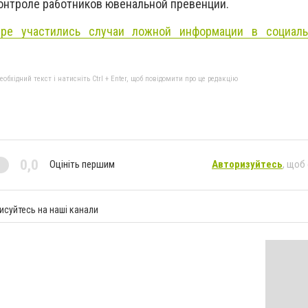
контроле работников ювенальной превенции.
ре участились случаи ложной информации в социал
бхідний текст і натисніть Ctrl + Enter, щоб повідомити про це редакцію
0,0
Оцініть першим
Авторизуйтесь
, щоб
исуйтесь на наші канали