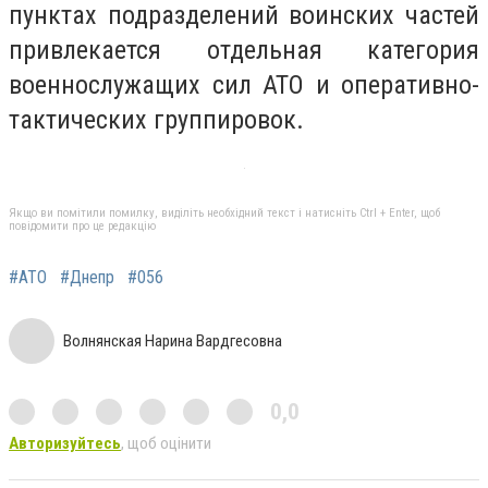
пунктах подразделений воинских частей
привлекается отдельная категория
военнослужащих сил АТО и оперативно-
тактических группировок.
Якщо ви помітили помилку, виділіть необхідний текст і натисніть Ctrl + Enter, щоб
повідомити про це редакцію
#АТО
#Днепр
#056
Волнянская Нарина Вардгесовна
0,0
Авторизуйтесь
, щоб оцінити