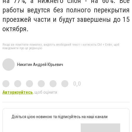
на 77%, а нижнего слоя - на 60%. Все
работы ведутся без полного перекрытия
проезжей части и будут завершены до 15
октября.
Якщо ви помітили помилку, виділіть необхідний текст і натисніть Ctrl + Enter, щоб
повідомити про це редакцію
Никитин Андрей Юрьевич
0,0
Авторизуйтесь
, щоб оцінити
Діліться цією новиною та підписуйтесь на наші канали