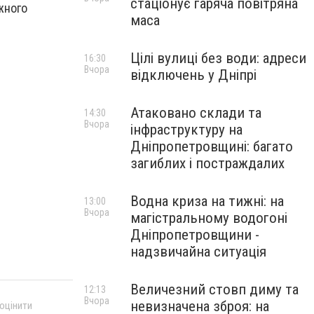
стаціонує гаряча повітряна
жного
маса
Цілі вулиці без води: адреси
16:30
Вчора
відключень у Дніпрі
Атаковано склади та
14:30
Вчора
інфраструктуру на
Дніпропетровщині: багато
загиблих і постраждалих
Водна криза на тижні: на
13:00
Вчора
магістральному водогоні
Дніпропетровщини -
надзвичайна ситуація
Величезний стовп диму та
12:13
Вчора
невизначена зброя: на
 оцінити