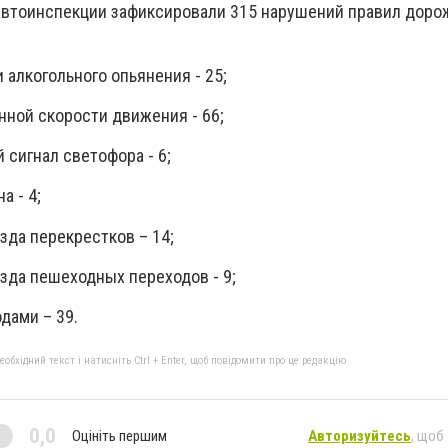
автоинспекции зафиксировали 315 нарушений правил доро
 алкогольного опьянения - 25;
ной скорости движения - 66;
сигнал светофора - 6;
а - 4;
зда перекрестков – 14;
зда пешеходных переходов - 9;
дами – 39.
бхідний текст і натисніть Ctrl + Enter, щоб повідомити про це редакцію
0,0
Оцініть першим
Авторизуйтесь
, щоб