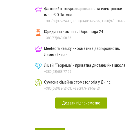
Фаховий коледж зварювання та електроніки
імені Є.О.Патона
+380(56)377-24-15, +380(66)051-22-95, +380(97)058-40-73, +380(56)746-21-59
Юридична компанія Dopomoga 24
+380(67)640-08-36
Meeteora Beauty - косметика для Бровистів,
Ламімейкерів
Ліцей "Теорема" - приватна дистанційна школа
+380(68)688-77-99
Сучасна сімейна стоматологія у Дніпрі
+380(66)933-53-53, +380(97)433-53-53
Додати підприємство