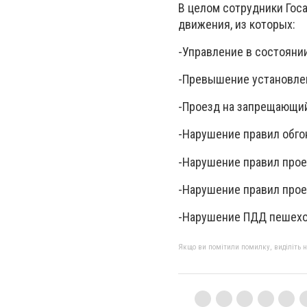
В целом сотрудники Гос
движения, из которых:
-Управление в состоянии
-Превышение установлен
-Проезд на запрещающий 
-Нарушение правил обгон
-Нарушение правил прое
-Нарушение правил прое
-Нарушение ПДД пешехо
Якщо ви помітили помилку, виділіть нео