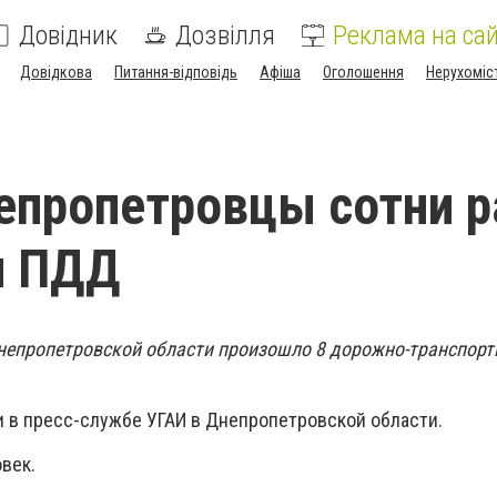
Довідник
Дозвілля
Реклама на сай
Довідкова
Питання-відповідь
Афіша
Оголошення
Нерухоміс
епропетровцы сотни р
и ПДД
непропетровской области произошло 8 дорожно-транспор
и в пресс-службе УГАИ в Днепропетровской области.
век.