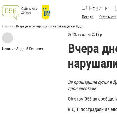
Новини
Погода
Карта міста
Головна
Вчера днепропетровцы сотни раз нарушали ПДД
09:13, 26 липня 2012 р.
Вчера дн
Никитин Андрей Юрьевич
нарушал
За прошедшие сутки в Д
происшествий.
Об этом 056.ua сообщил
В ДТП пострадали 8 чело