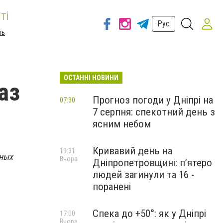
ті
Рус
ть
ОСТАННІ НОВИНИ
аз
Прогноз погоди у Дніпрі на
07:30
7 серпня: спекотний день з
ясним небом
Кривавий день на
19:31
тных
Вчора
Дніпропетровщині: п’ятеро
людей загинули та 16 -
поранені
Спека до +50°: як у Дніпрі
17:00
Вчора