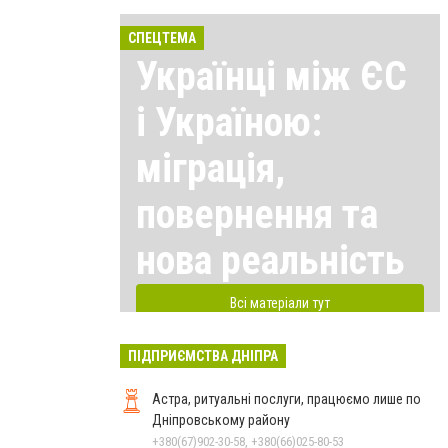
СПЕЦТЕМА
Українці між ЄС
і Україною:
міграція,
повернення та
нова реальність
Всі матеріали тут
ПІДПРИЄМСТВА ДНІПРА
Астра, ритуальні послуги, працюємо лише по
Дніпровському району
+380(67)902-30-58, +380(66)025-80-53