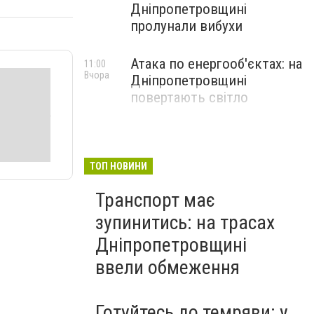
Дніпропетровщині
пролунали вибухи
Атака по енергооб'єктах: на
11:00
Вчора
Дніпропетровщині
повертають світло
ТОП НОВИНИ
Транспорт має
зупинитись: на трасах
Дніпропетровщині
ввели обмеження
Готуйтесь до темряви: у