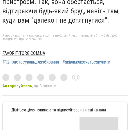
пристроєм. Так, вона обертається,
відтираючи будь-який бруд, навіть там,
куди вам "далеко і не дотягнутися".
Якщо ви помітили помилку, виділіть необхідний текст і натисніть Ctrl + Enter, щоб
повідомити про це редакцію
FAVORIT-TORG.COM.UA
#12пристосуваньдлязбирання
#яківамзахочетьсякупити!
0,0
Авторизуйтесь
, щоб оцінити
Діліться цією новиною та підписуйтесь на наші канали