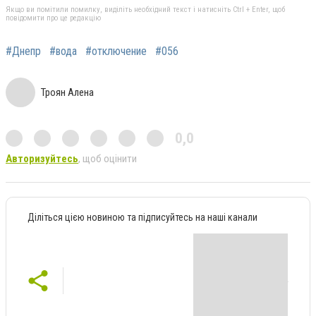
Якщо ви помітили помилку, виділіть необхідний текст і натисніть Ctrl + Enter, щоб
повідомити про це редакцію
#Днепр
#вода
#отключение
#056
Троян Алена
0,0
Авторизуйтесь
, щоб оцінити
Діліться цією новиною та підписуйтесь на наші канали