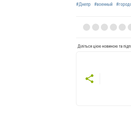
#Днепр
#военный
#город
Діліться цією новиною та підп