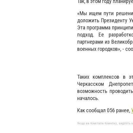
Так, в этом году плани
«Мы ищем пути решени
доложить Президенту У
Эта программа принципи
подход. Ее разработ
партнерами из Великобр
военных городков», - со
Таких комплексов в э
Черкасском Днепропе
возможность проводить
началось.
Как сообщал 056 ранее,
Якщо ви помітили помилку, виділіть нео