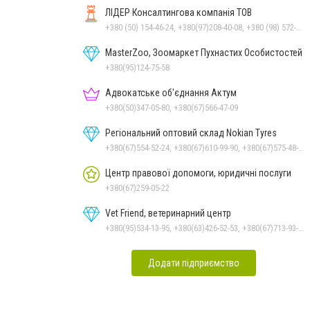
ЛІДЕР Консалтингова компанія ТОВ
+380 (50) 154-46-24, +380(97)208-40-08, +380 (98) 572-24-00, +380 (56) 373-40-02
MasterZoo, Зоомаркет Пухнастих Особистостей
+380(95)124-75-58
Адвокатське об'єднання Актум
+380(50)347-05-80, +380(67)566-47-09
Регіональний оптовий склад Nokian Tyres
+380(67)554-52-24, +380(67)610-99-90, +380(67)575-48-22
Центр правової допомоги, юридичні послуги
+380(67)259-05-22
Vet Friend, ветеринарний центр
+380(95)534-13-95, +380(63)426-52-53, +380(67)713-93-47
Додати підприємство