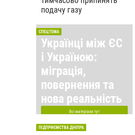
тимчасово припинять
подачу газу
СПЕЦТЕМА
Українці між ЄС
і Україною:
міграція,
повернення та
нова реальність
Всі матеріали тут
ПІДПРИЄМСТВА ДНІПРА