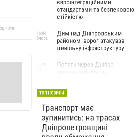
євроінтеграційними
стандартами та безпековою
стійкістю
 оцінити
Дим над Дніпровським
16:04
Вчора
районом: ворог атакував
цивільну інфраструктуру
Потяги через Дніпро
15:30
Вчора
масово змінюють
маршрути: що сталося
ТОП НОВИНИ
Транспорт має
зупинитись: на трасах
Дніпропетровщині