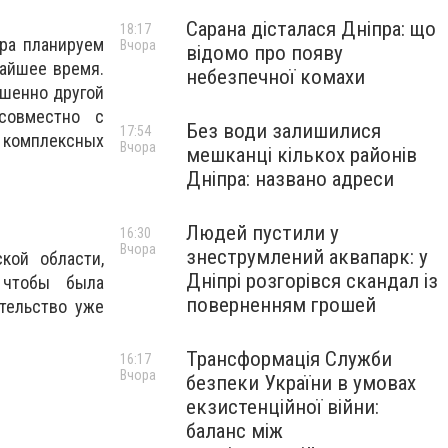
Сарана дісталася Дніпра: що
18:17
ра планируем
Вчора
відомо про появу
айшее время.
небезпечної комахи
ршенно другой
совместно с
Без води залишилися
17:54
х комплексных
Вчора
мешканці кількох районів
Дніпра: названо адреси
Людей пустили у
16:30
Вчора
знеструмлений аквапарк: у
кой области,
Дніпрі розгорівся скандал із
 чтобы была
поверненням грошей
ительство уже
Трансформація Служби
16:17
Вчора
безпеки України в умовах
екзистенційної війни:
баланс між