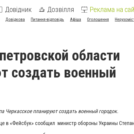
Довідник
Дозвілля
Реклама на сай
Довідкова
Питання-відповідь
Афіша
Оголошення
Нерухоміс
петровской области
т создать военный
ипа Черкасское планируют создать военный городок.
ице в «Фейсбук» сообщил министр обороны Украины Степан