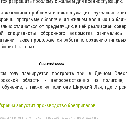
руется разрешить проблему с жильем для военнослужащих.
я жилищной проблемы военнослужащих. Буквально завт
краины программу обеспечения жильем военных на ближ
ально отличаться от предыдущих, в ней реализован сове
кой специалисты оборонного ведомства занимались 
итании. также продолжается работа по созданию типовы
общает Полторак.
Снимокdsaaaa
том году планируется построить три: в Дачном Одесс
тровской области - непосредственно на полигоне,
 обучение, а также на полигоне Широкий Лан, где стро
Украина запустит производство боеприпасов.
бхідний текст і натисніть Ctrl + Enter, щоб повідомити про це редакцію