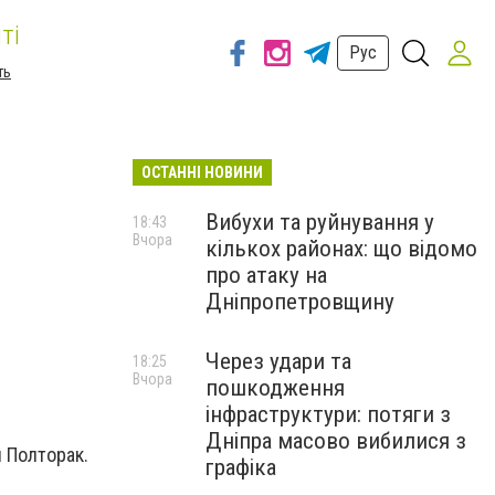
ті
Рус
ть
ОСТАННІ НОВИНИ
Вибухи та руйнування у
18:43
Вчора
кількох районах: що відомо
про атаку на
Дніпропетровщину
Через удари та
18:25
Вчора
пошкодження
інфраструктури: потяги з
Дніпра масово вибилися з
 Полторак.
графіка