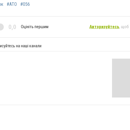
ок
#АТО
#056
0,0
Оцініть першим
Авторизуйтесь
, щоб
исуйтесь на наші канали