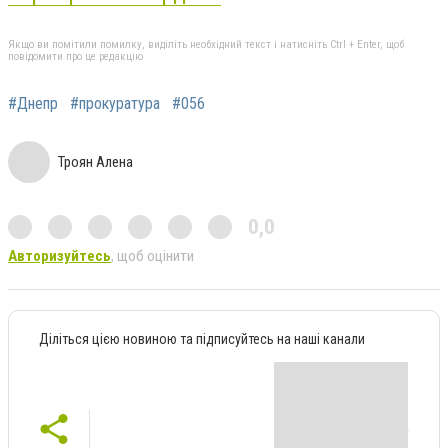
Якщо ви помітили помилку, виділіть необхідний текст і натисніть Ctrl + Enter, щоб
повідомити про це редакцію
#Днепр
#прокуратура
#056
Троян Алена
0,0
Авторизуйтесь
, щоб оцінити
Діліться цією новиною та підписуйтесь на наші канали