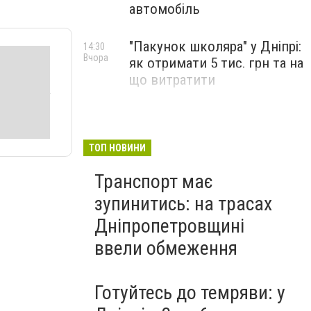
автомобіль
"Пакунок школяра" у Дніпрі:
14:30
Вчора
як отримати 5 тис. грн та на
що витратити
ТОП НОВИНИ
Транспорт має
зупинитись: на трасах
Дніпропетровщині
ввели обмеження
Готуйтесь до темряви: у