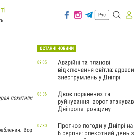
ті
Рус
ть
ОСТАННІ НОВИНИ
Аварійні та планові
09:05
відключення світла: адреси
знеструмлень у Дніпрі
Двоє поранених та
08:36
арая похитили
руйнування: ворог атакував
Дніпропетровщину
Прогноз погоди у Дніпрі на
07:30
рабления. Вор
6 серпня: спекотний день з