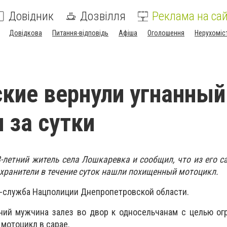
Довідник
Дозвілля
Реклама на сай
Довідкова
Питання-відповідь
Афіша
Оголошення
Нерухоміс
кие вернули угнанный
 за сутки
-летний житель села Лошкаревка и сообщил, что из его с
хранители в течение суток нашли похищенный мотоцикл.
-служба Нацполиции Днепропетровской области.
ний мужчина залез во двор к односельчанам с целью ог
 мотоцикл в сарае.