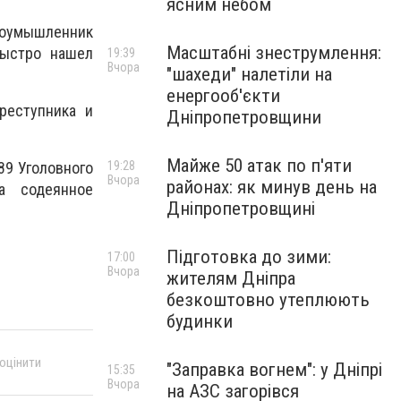
ясним небом
Злоумышленник
Масштабні знеструмлення:
Быстро нашел
19:39
Вчора
"шахеди" налетіли на
енергооб'єкти
реступника и
Дніпропетровщини
Майже 50 атак по п'яти
89 Уголовного
19:28
Вчора
районах: як минув день на
а содеянное
Дніпропетровщині
Підготовка до зими:
17:00
Вчора
жителям Дніпра
безкоштовно утеплюють
будинки
 оцінити
"Заправка вогнем": у Дніпрі
15:35
Вчора
на АЗС загорівся