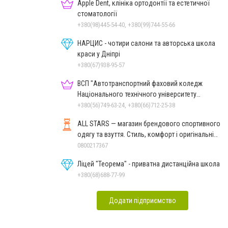
Apple Dent, клініка ортодонтії та естетичної
стоматології
+380(98)445-54-40, +380(99)744-55-66
НАРЦИС - чотири салони та авторська школа
краси у Дніпрі
+380(67)938-95-57
ВСП "Автотранспортний фаховий коледж
Національного технічного університету
"Дніпровська політехніка"
+380(56)749-63-24, +380(66)712-25-38
ALL STARS — магазин брендового спортивного
одягу та взуття. Стиль, комфорт і оригінальні
моделі
0800217367
Ліцей "Теорема" - приватна дистанційна школа
+380(68)688-77-99
Додати підприємство