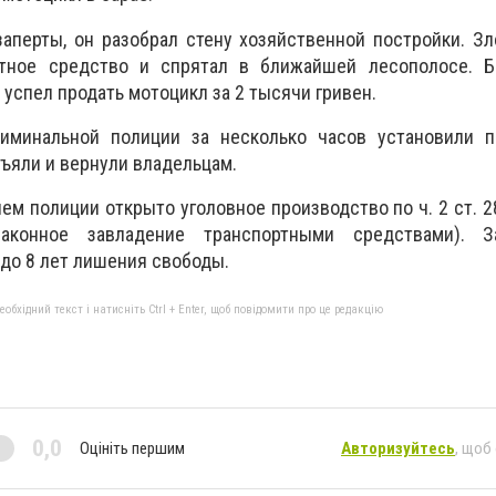
заперты, он разобрал стену хозяйственной постройки. 
ртное средство и спрятал в ближайшей лесополосе. 
 успел продать мотоцикл за 2 тысячи гривен.
иминальной полиции за несколько часов установили п
зъяли и вернули владельцам.
м полиции открыто уголовное производство по ч. 2 ст. 2
законное завладение транспортными средствами). З
до 8 лет лишения свободы.
бхідний текст і натисніть Ctrl + Enter, щоб повідомити про це редакцію
0,0
Оцініть першим
Авторизуйтесь
, щоб