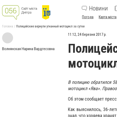
Новини
Погода
Карта міста
Головна
Полицейские вернули угнанный мотоцикл за сутки
11:12, 24 березня 2017 р.
Полицейс
Волнянская Нарина Вардгесовна
мотоцикл
В полицию обратился 58
мотоцикл «Ява». Правоо
Об этом сообщает пресс
Как выяснилось, 36-лет
знал, что хозяева хранят