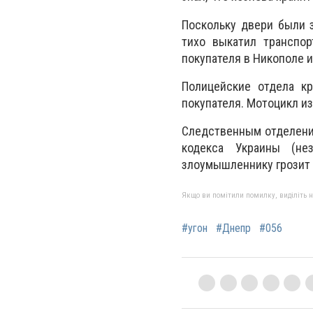
Поскольку двери были 
тихо выкатил транспо
покупателя в Никополе и
Полицейские отдела кр
покупателя. Мотоцикл и
Следственным отделение
кодекса Украины (не
злоумышленнику грозит 
Якщо ви помітили помилку, виділіть нео
#угон
#Днепр
#056