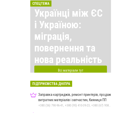
СПЕЦТЕМА
Українці між ЄС
і Україною:
міграція,
повернення та
нова реальність
Всі матеріали тут
ПІДПРИЄМСТВА ДНІПРА
Заправка картриджів, ремонт принтерів, продаж
витратних матеріалів і запчастин, Кияниця ПП
+380 (56) 790-96-41, +380 (95) 410-39-23, +380 (67) 958-57-92, +380 (93) 959-20-92