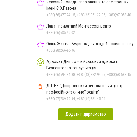
Фаховий коледж зварювання та електроніки
імені Є.О.Патона
+380(56)377-24-15, +380(66)051-22-95, +380(97)058-40-73, +380(56)746-21-59
Лава - приватний Монтессорі центр
+380(66)635-99-02
Осінь Життя - Будинок для людей похилого віку
+380(98)266-96-96
Адвокат Дніпро – військовий адвокат.
Безкоштовна консультація
+380(66)594-34-88, +380(63)882-94-57, +380(68)688-45-53
ДПТНЗ "Дніпровський регіональний центр
професійно-технічної освіти"
+380(97)739-59-94, +380(66)821-45-04
Додати підприємство