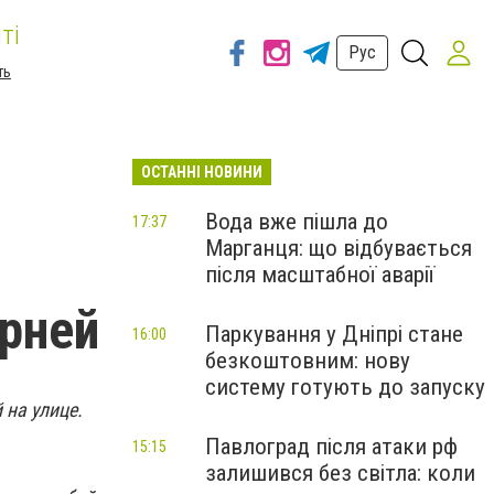
ті
Рус
ть
ОСТАННІ НОВИНИ
Вода вже пішла до
17:37
Марганця: що відбувається
після масштабної аварії
арней
Паркування у Дніпрі стане
16:00
безкоштовним: нову
систему готують до запуску
 на улице.
Павлоград після атаки рф
15:15
залишився без світла: коли