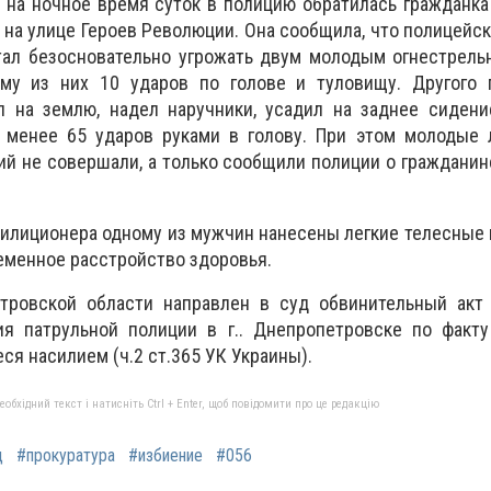
да на ночное время суток в полицию обратилась гражданка
 на улице Героев Революции. Она сообщила, что полицейск
тал безосновательно угрожать двум молодым огнестрель
му из них 10 ударов по голове и туловищу. Другого 
 на землю, надел наручники, усадил на заднее сидени
 менее 65 ударов руками в голову. При этом молодые 
й не совершали, а только сообщили полиции о гражданин
милиционера одному из мужчин нанесены легкие телесные
еменное расстройство здоровья.
тровской области направлен в суд обвинительный акт
ия патрульной полиции в г.. Днепропетровске по факт
я насилием (ч.2 ст.365 УК Украины).
бхідний текст і натисніть Ctrl + Enter, щоб повідомити про це редакцію
д
#прокуратура
#избиение
#056