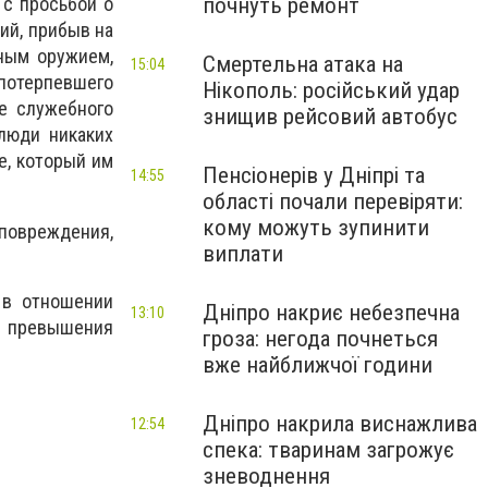
почнуть ремонт
 с просьбой о
ий, прибыв на
ным оружием,
Смертельна атака на
15:04
потерпевшего
Нікополь: російський удар
е служебного
знищив рейсовий автобус
люди никаких
е, который им
Пенсіонерів у Дніпрі та
14:55
області почали перевіряти:
кому можуть зупинити
 повреждения,
виплати
 в отношении
Дніпро накриє небезпечна
13:10
у превышения
гроза: негода почнеться
вже найближчої години
Дніпро накрила виснажлива
12:54
спека: тваринам загрожує
зневоднення