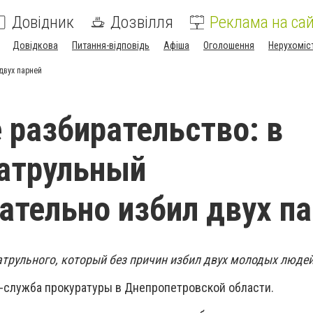
Довідник
Дозвілля
Реклама на сай
Довідкова
Питання-відповідь
Афіша
Оголошення
Нерухоміс
двух парней
 разбирательство: в
атрульный
ательно избил двух п
атрульного, который без причин избил двух молодых людей
-служба прокуратуры в Днепропетровской области.