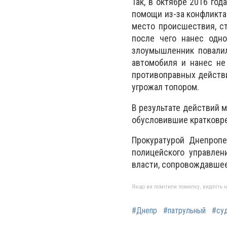
Так, в октябре 2016 го
помощи из-за конфликта
место происшествия, с
после чего нанес одно
злоумышленник повалил
автомобиля и нанес не
противоправных действи
угрожал топором.
В результате действий 
обусловившие кратковр
Прокуратурой Днепропе
полицейского управлен
власти, сопровождавшеес
Якщо ви помітили помилку, виділіть нео
#Днепр
#патрульный
#су