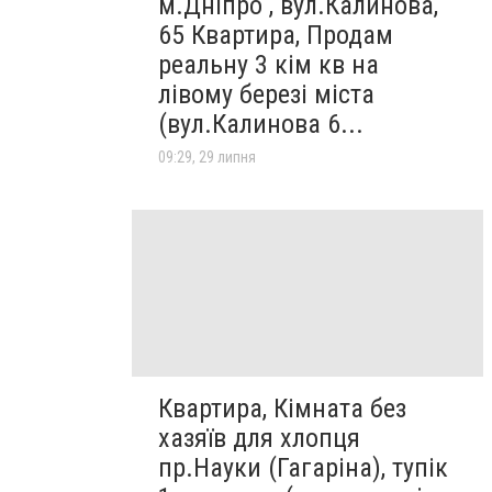
м.Дніпро , вул.Калинова,
65 Квартира, Продам
реальну 3 кім кв на
лівому березі міста
(вул.Калинова 6...
09:29, 29 липня
Квартира, Кімната без
хазяїв для хлопця
пр.Науки (Гагаріна), тупік