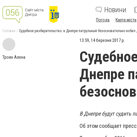
Новини
Погода
Карта міста
Головна
Судебное разбирательство: в Днепре патрульный безосновательно избил 
13:59, 14 березня 2017 р.
Судебное
Троян Алена
Днепре п
безоснов
В Днепре будут судить п
Об этом сообщает пресс