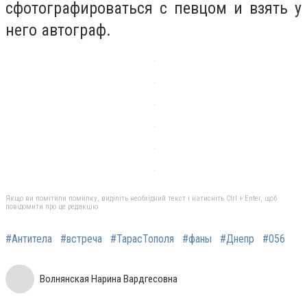
сфотографироваться с певцом и взять у
него автограф.
Якщо ви помітили помилку, виділіть необхідний текст і натисніть Ctrl + Enter, щоб
повідомити про це редакцію
#Антитела
#встреча
#ТарасТополя
#фаны
#Днепр
#056
Волнянская Нарина Вардгесовна