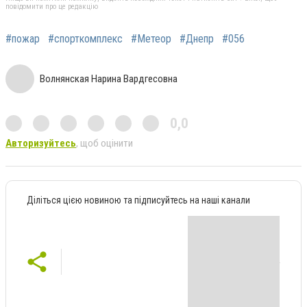
повідомити про це редакцію
#пожар
#спорткомплекс
#Метеор
#Днепр
#056
Волнянская Нарина Вардгесовна
0,0
Авторизуйтесь
, щоб оцінити
Діліться цією новиною та підписуйтесь на наші канали