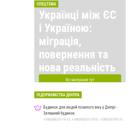
СПЕЦТЕМА
Українці між ЄС
і Україною:
міграція,
повернення та
нова реальність
Всі матеріали тут
ПІДПРИЄМСТВА ДНІПРА
Будинок для людей похилого віку у Дніпрі -
Затишний будинок
+380(68)333-18-33, +380(66)333-29-33, +380(56)785-73-95