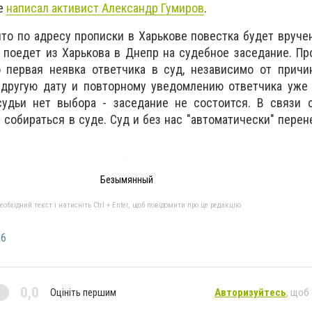
те
написал активист Александр Гумиров
.
что по адресу прописки в Харькове повестка будет вручен
" поедет из Харькова в Днепр на судебное заседание. П
о первая неявка ответчика в суд, независимо от причи
 другую дату и повторному уведомлению ответчика уже 
судьи нет выбора - заседание не состоится. В связи с
собираться в суде. Суд и без нас "автоматически" перен
Безымянный
бхідний текст і натисніть Ctrl + Enter, щоб повідомити про це редакцію
56
0,0
Оцініть першим
Авторизуйтесь
, щоб