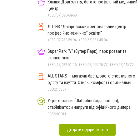
Клініка Довголіття, багатопрофільний медичний
центр
+380(67)630-64-58
ДПТНЗ "Дніпровський регіональний центр
професійно-технічної освіти"
+380(97)739-59-94, +380(66)821-45-04
Super Park “V” (Супер Парк), парк розваг та
атракціонів
+380(67)522-51-15, +380(67)560-75-77, +380(67)445-22-22, +380(67)720-07-57
ALL STARS — магазин брендового спортивного
одягу та взуття. Стиль, комфорт і оригінальні
моделі
0800217367
Укртехнологія (Ukrtechnologia.com.ua),
стабілізатори напруги від офіційного дилера
0982203911
Додати підприємство