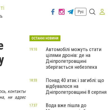
ті
Рус
ть
ОСТАННІ НОВИНИ
е
Автомобілі можуть стати
19:10
цілями дронів: де на
у
Дніпропетровщині
зберігається небезпека
Понад 40 атак і загиблі: що
18:33
відбувалося на
ось, контакты
Дніпропетровщині 8 серпня
на, ни адрес
Вода вже пішла до
17:37