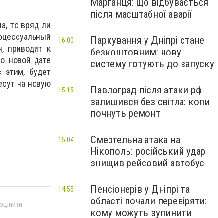
Марганця: що відбувається
після масштабної аварії
а, то вряд ли
роцессуальный
Паркування у Дніпрі стане
16:00
н, приводит к
безкоштовним: нову
о новой дате
систему готують до запуску
 этим, будет
есут на новую
Павлоград після атаки рф
15:15
залишився без світла: коли
почнуть ремонт
Смертельна атака на
15:04
Нікополь: російський удар
знищив рейсовий автобус
Пенсіонерів у Дніпрі та
14:55
області почали перевіряти:
 оцінити
кому можуть зупинити