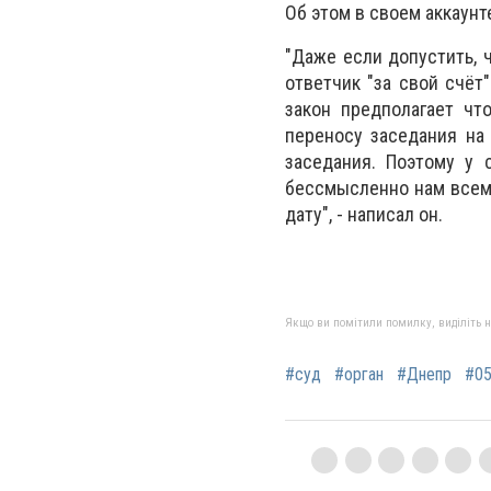
Об этом в своем аккаун
"Даже если допустить, 
ответчик "за свой счёт
закон предполагает чт
переносу заседания на
заседания. Поэтому у 
бессмысленно нам всем 
дату", - написал он.
Якщо ви помітили помилку, виділіть нео
#суд
#орган
#Днепр
#0