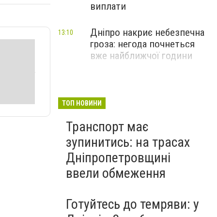
виплати
Дніпро накриє небезпечна
13:10
гроза: негода почнеться
вже найближчої години
ТОП НОВИНИ
Транспорт має
зупинитись: на трасах
Дніпропетровщині
ввели обмеження
Готуйтесь до темряви: у