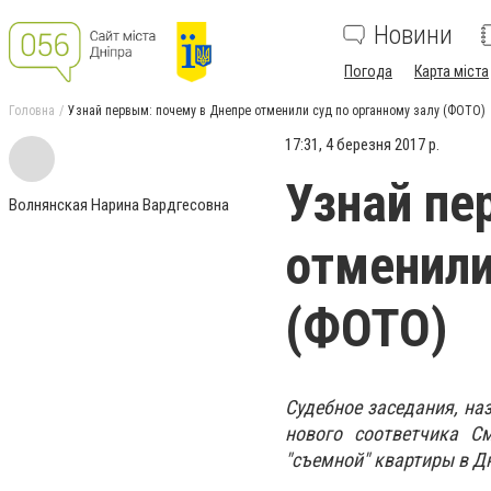
Новини
Погода
Карта міста
Головна
Узнай первым: почему в Днепре отменили суд по органному залу (ФОТО)
17:31, 4 березня 2017 р.
Узнай пе
Волнянская Нарина Вардгесовна
отменили
(ФОТО)
Судебное заседания, наз
нового соответчика С
"съемной" квартиры в Дн