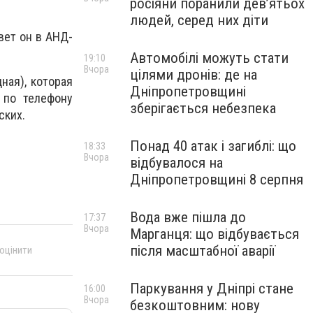
росіяни поранили дев’ятьох
людей, серед них діти
вет он в АНД-
Автомобілі можуть стати
19:10
Вчора
цілями дронів: де на
ная), которая
Дніпропетровщині
 по телефону
зберігається небезпека
ских.
Понад 40 атак і загиблі: що
18:33
Вчора
відбувалося на
Дніпропетровщині 8 серпня
Вода вже пішла до
17:37
Вчора
Марганця: що відбувається
після масштабної аварії
 оцінити
Паркування у Дніпрі стане
16:00
Вчора
безкоштовним: нову