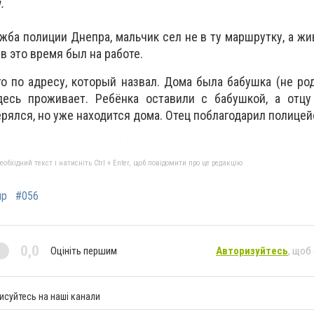
м.
жба полиции Днепра, мальчик сел не в ту маршрутку, а жи
 в это время был на работе.
о по адресу, который назвал. Дома была бабушка (не род
десь проживает. Ребёнка оставили с бабушкой, а отцу
ерялся, но уже находится дома. Отец поблагодарил полицей
бхідний текст і натисніть Ctrl + Enter, щоб повідомити про це редакцію
пр
#056
0,0
Оцініть першим
Авторизуйтесь
, щоб
исуйтесь на наші канали