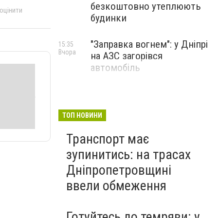
безкоштовно утеплюють
 оцінити
будинки
"Заправка вогнем": у Дніпрі
15:35
Вчора
на АЗС загорівся
автомобіль
ТОП НОВИНИ
Транспорт має
зупинитись: на трасах
Дніпропетровщині
ввели обмеження
Готуйтесь до темряви: у