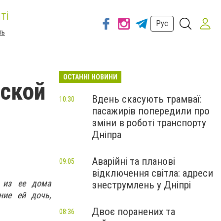
ті
Рус
ть
ОСТАННІ НОВИНИ
вской
Вдень скасують трамваї:
10:30
пасажирів попередили про
зміни в роботі транспорту
Дніпра
Аварійні та планові
09:05
відключення світла: адреси
о из ее дома
знеструмлень у Дніпрі
ние ей дочь,
Двоє поранених та
08:36