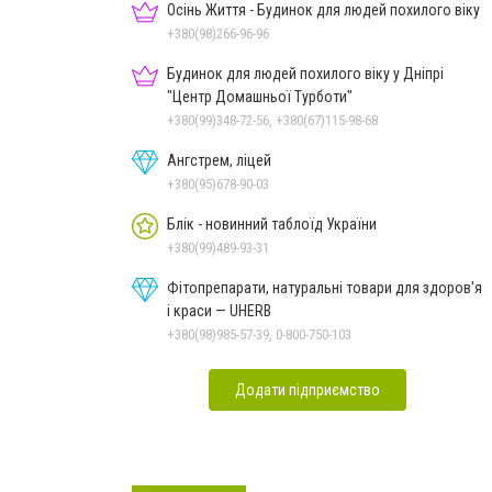
Осінь Життя - Будинок для людей похилого віку
+380(98)266-96-96
Будинок для людей похилого віку у Дніпрі
"Центр Домашньої Турботи"
+380(99)348-72-56, +380(67)115-98-68
Ангстрем, ліцей
+380(95)678-90-03
Блік - новинний таблоїд України
+380(99)489-93-31
Фітопрепарати, натуральні товари для здоров'я
і краси — UHERB
+380(98)985-57-39, 0-800-750-103
Додати підприємство