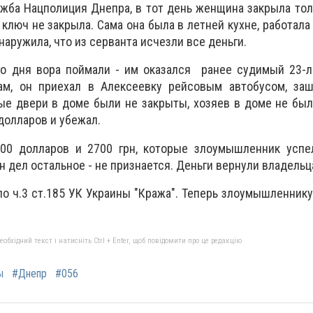
жба Нацполиция Днепра, в тот день женщина закрыла толь
ключ не закрыла. Сама она была в летней кухне, работала 
бнаружила, что из серванта исчезли все деньги.
о дня вора поймали - им оказался ранее судимый 23-л
ам, он приехал в Алексеевку рейсовым автобусом, за
е двери в доме были не закрыты, хозяев в доме не был
долларов и убежал.
00 долларов и 2700 грн, которые злоумышленник успе
н дел остальное - не признается. Деньги вернули владельц
о ч.3 ст.185 УК Украины "Кража". Теперь злоумышленнику 
бхідний текст і натисніть Ctrl + Enter, щоб повідомити про це редакцію
ы
#Днепр
#056