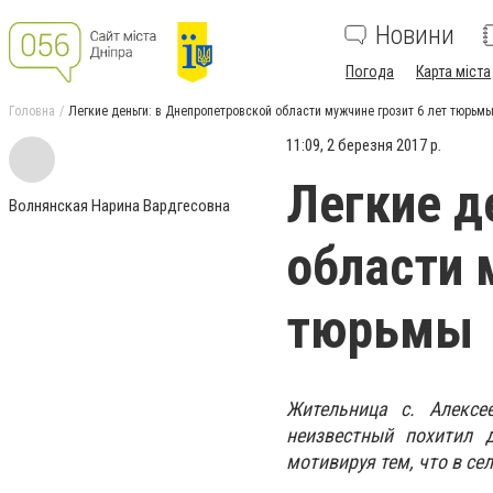
Новини
Погода
Карта міста
Головна
Легкие деньги: в Днепропетровской области мужчине грозит 6 лет тюрьм
11:09, 2 березня 2017 р.
Легкие д
Волнянская Нарина Вардгесовна
области 
тюрьмы
Жительница с. Алексе
неизвестный похитил 
мотивируя тем, что в сел