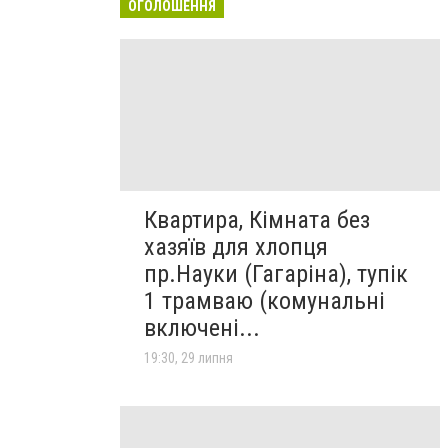
ОГОЛОШЕННЯ
Квартира, Кімната без
хазяїв для хлопця
пр.Науки (Гагаріна), тупік
1 трамваю (комунальні
включені...
19:30, 29 липня