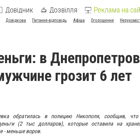
Довідник
Дозвілля
Реклама на сай
Довідкова
Питання-відповідь
Афіша
Оголошення
Нерухоміс
ы
еньги: в Днепропетро
мужчине грозит 6 лет
евка обратилась в полицию Никополя, сообщив, чт
деньги (2 тыс долларов), которые оставила на хране
е - меньше воров.