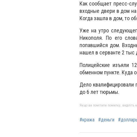
Как сообщает пресс-слу
входные двери в дом на 
Когда зашла в дом, то о
Уже на утро следующег
Никополя. По его слов
попавшийся дом. Входны
нашел в серванте 2 тыс 
Полицейские изъяли 12
обменном пункте. Куда о
Дело квалифицировали п
до 6 лет тюрьмы.
Якщо ви помітили помилку, виділіть нео
#кража
#деньги
#доллар