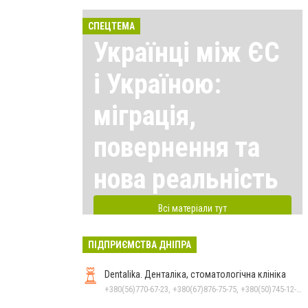
СПЕЦТЕМА
Українці між ЄС
і Україною:
міграція,
повернення та
нова реальність
Всі матеріали тут
ПІДПРИЄМСТВА ДНІПРА
Dentalika. Денталіка, стоматологічна клініка
+380(56)770-67-23, +380(67)876-75-75, +380(50)745-12-45, +380(73)730-17-17