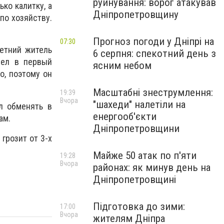
руйнування: ворог атакував
ко калитку, а
Дніпропетровщину
по хозяйству.
Прогноз погоди у Дніпрі на
07:30
етний житель
6 серпня: спекотний день з
шел в первый
ясним небом
о, поэтому он
Масштабні знеструмлення:
19:39
Вчора
"шахеди" налетіли на
л обменять в
енергооб'єкти
ам.
Дніпропетровщини
грозит от 3-х
Майже 50 атак по п'яти
19:28
Вчора
районах: як минув день на
Дніпропетровщині
Підготовка до зими:
17:00
Вчора
жителям Дніпра