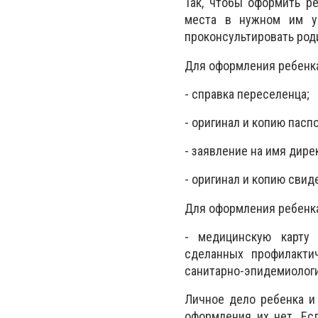
Так, чтобы оформить р
места в нужном им уч
проконсультировать роди
Для оформления ребенк
- справка переселенца;
- оригинал и копию пасп
- заявление на имя дире
- оригинал и копию свид
Для оформления ребенка
- медицинскую карту 
сделанных профилактич
санитарно-эпидемиологи
Личное дело ребенка и
оформления их нет. Ес