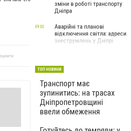
зміни в роботі транспорту
Дніпра
Аварійні та планові
09:05
відключення світла: адреси
знеструмлень у Дніпрі
 оцінити
ТОП НОВИНИ
Транспорт має
зупинитись: на трасах
Дніпропетровщині
ввели обмеження
Готуйтесь до темряви: у