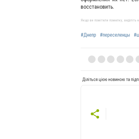
восстановить.
Якщо ви помітили помилку, виділіть нео
#Днепр
#переселенцы
#ш
Діліться цією новиною та підп