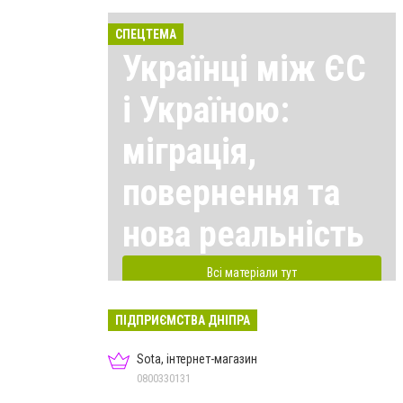
СПЕЦТЕМА
Українці між ЄС
і Україною:
міграція,
повернення та
нова реальність
Всі матеріали тут
ПІДПРИЄМСТВА ДНІПРА
Sota, інтернет-магазин
0800330131