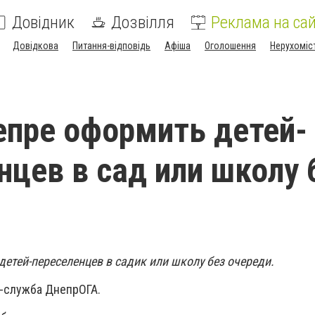
Довідник
Дозвілля
Реклама на сай
Довідкова
Питання-відповідь
Афіша
Оголошення
Нерухоміс
и
епре оформить детей-
нцев в сад или школу 
етей-переселенцев в садик или школу без очереди.
-служба ДнепрОГА.