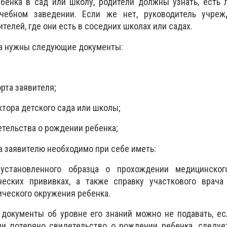
ебенка в сад или школу, родители должны узнать, есть
ебном заведении. Если же нет, руководитель учре
телей, где они есть в соседних школах или садах.
а нужны следующие документы:
орта заявителя;
ктора детского сада или школы;
етельства о рождении ребенка;
 заявителю необходимо при себе иметь:
установленного образца о прохождении медицинско
еских прививках, а также справку участкового врача
ческого окружения ребенка.
 документы об уровне его знаний можно не подавать, е
ли потеряно свидетельство о рождении ребенка, следуе