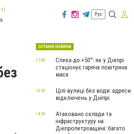
ті
Рус
ть
ОСТАННІ НОВИНИ
Спека до +50°: як у Дніпрі
17:00
стаціонує гаряча повітряна
без
маса
Цілі вулиці без води: адреси
16:30
відключень у Дніпрі
Атаковано склади та
14:30
інфраструктуру на
Дніпропетровщині: багато