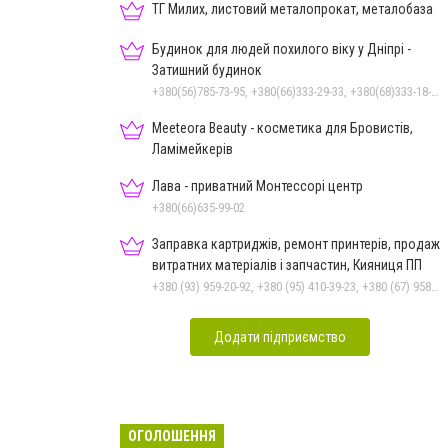
ТГ Милих, листовий металопрокат, металобаза
Будинок для людей похилого віку у Дніпрі -
Затишний будинок
+380(56)785-73-95, +380(66)333-29-33, +380(68)333-18-33
Meeteora Beauty - косметика для Бровистів,
Ламімейкерів
Лава - приватний Монтессорі центр
+380(66)635-99-02
Заправка картриджів, ремонт принтерів, продаж
витратних матеріалів і запчастин, Кияниця ПП
+380 (93) 959-20-92, +380 (95) 410-39-23, +380 (67) 958-57-92, +380 (56) 790-96-41
Додати підприємство
ОГОЛОШЕННЯ