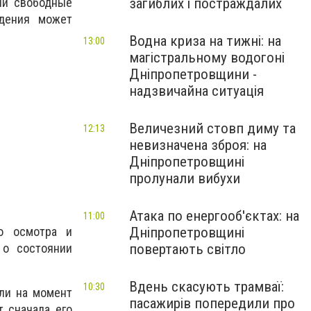
загиблих і постраждалих
 ли свободные
ждения может
Водна криза на тижні: на
13:00
магістральному водогоні
Дніпропетровщини -
надзвичайна ситуація
Величезний стовп диму та
12:13
невизначена зброя: на
Дніпропетровщині
пролунали вибухи
Атака по енергооб'єктах: на
11:00
го осмотра и
Дніпропетровщині
 о состоянии
повертають світло
Вдень скасують трамваї:
10:30
сли на момент
пасажирів попередили про
т сначала его