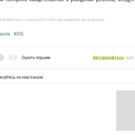
бхідний текст і натисніть Ctrl + Enter, щоб повідомити про це редакцію
кола
#056
0,0
Оцініть першим
Авторизуйтесь
, щоб
исуйтесь на наші канали