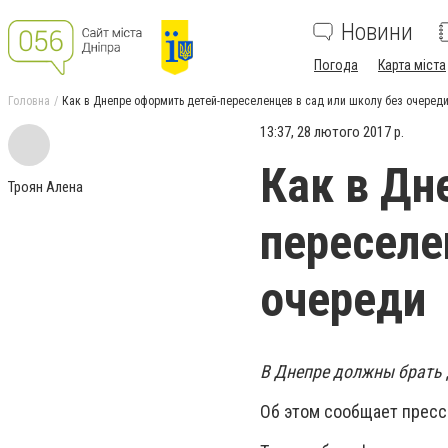
Новини
Погода
Карта міста
Головна
Как в Днепре оформить детей-переселенцев в сад или школу без очеред
13:37, 28 лютого 2017 р.
Как в Дн
Троян Алена
переселе
очереди
В Днепре должны брать д
Об этом сообщает пресс