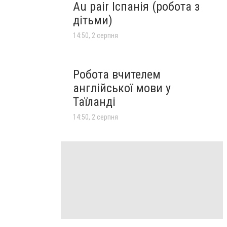
Au pair Іспанія (робота з
дітьми)
14:50, 2 серпня
Робота вчителем
англійської мови у
Таїланді
14:50, 2 серпня