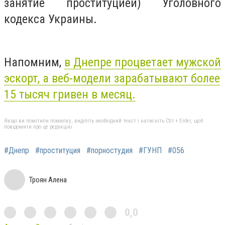
занятие проституцией) Уголовного
кодекса Украины.
Напомним,
в Днепре процветает мужской
эскорт, а веб-модели зарабатывают более
15 тысяч гривен в месяц.
Якщо ви помітили помилку, виділіть необхідний текст і натисніть Ctrl + Enter, щоб
повідомити про це редакцію
#Днепр
#проституция
#порностудия
#ГУНП
#056
Троян Алена
0,0