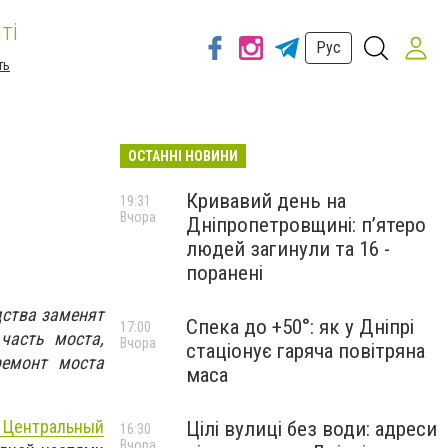
ті
Рус
ть
ОСТАННІ НОВИНИ
Кривавий день на
19:31
Вчора
Дніпропетровщині: п’ятеро
людей загинули та 16 -
поранені
дства заменят
Спека до +50°: як у Дніпрі
17:00
часть моста,
Вчора
стаціонує гаряча повітряна
ремонт моста
маса
з Центральный
Цілі вулиці без води: адреси
16:30
Вчора