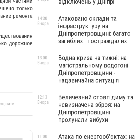
одной частями
відключень у Дніпрі
ешено только
чание ремонта
Атаковано склади та
14:30
Вчора
інфраструктуру на
Дніпропетровщині: багато
существования
загиблих і постраждалих
лько дорожное
Водна криза на тижні: на
13:00
Вчора
магістральному водогоні
Дніпропетровщини -
надзвичайна ситуація
Величезний стовп диму та
12:13
Вчора
невизначена зброя: на
 оцінити
Дніпропетровщині
пролунали вибухи
Атака по енергооб'єктах: на
11:00