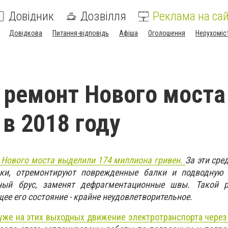
Довідник
Дозвілля
Реклама на сай
Довідкова
Питання-відповідь
Афіша
Оголошення
Нерухоміс
 ремонт Нового моста
 в 2018 году
 Нового моста выделили 174 миллиона гривен.
За эти сре
лки, отремонтируют поврежденные балки и подводную 
ьный брус, заменят дефрагментационные швы. Такой 
ее его состояние - крайне неудовлетворительное.
уже на этих выходных движение электротранспорта чере