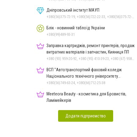
Дніпровський інститут МАУП
+380(56)375-72-19, +380(56)722-22-33, +380(56)375-72-13, +380(56)375-72-12
Блік - новинний таблоїд України
+380(99)489-93-31
Заправка картриджів, ремонт принтерів, продаж
витратних матеріалів і запчастин, Кияниця ПП
+380 (93) 959-20-92, +380 (95) 410-39-23, +380 (67) 958-57-92, +380 (56) 790-96-41
ВСП "Автотранспортний фаховий коледж
Національного технічного університету
"Дніпровська політехніка"
+380(56)749-63-24, +380(66)712-25-38
Meeteora Beauty - косметика для Бровистів,
Ламімейкерів
Додати підприємство