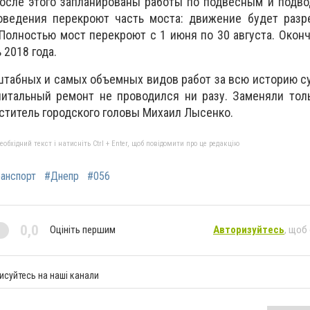
После этого запланированы работы по подвесным и подв
оведения перекроют часть моста: движение будет разр
Полностью мост перекроют с 1 июня по 30 августа. Окон
 2018 года.
штабных и самых объемных видов работ за всю историю 
апитальный ремонт не проводился ни разу. Заменяли то
еститель городского головы Михаил Лысенко.
бхідний текст і натисніть Ctrl + Enter, щоб повідомити про це редакцію
анспорт
#Днепр
#056
0,0
Оцініть першим
Авторизуйтесь
, щоб
исуйтесь на наші канали