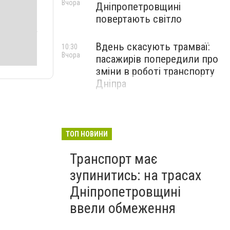
Вчора
Дніпропетровщині
повертають світло
Вдень скасують трамваї:
10:30
Вчора
пасажирів попередили про
зміни в роботі транспорту
Дніпра
ТОП НОВИНИ
Транспорт має
зупинитись: на трасах
Дніпропетровщині
ввели обмеження