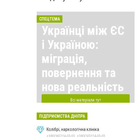
СПЕЦТЕМА
Українці між ЄС
і Україною:
міграція,
повернення та
нова реальність
Всі матеріали тут
ПІДПРИЄМСТВА ДНІПРА
Колібрі, наркологічна клініка
+380(96)224-03-03, +380(50)224-03-03