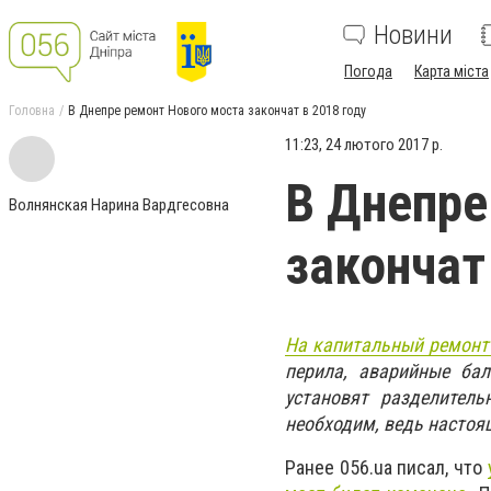
Новини
Погода
Карта міста
Головна
В Днепре ремонт Нового моста закончат в 2018 году
11:23, 24 лютого 2017 р.
В Днепре
Волнянская Нарина Вардгесовна
закончат
На капитальный ремонт
перила, аварийные ба
установят разделител
необходим, ведь настоящ
Ранее 056.ua писал, что