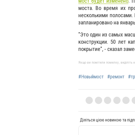
мост будет изменено
. 
моста. Во время их пр
несколькими полосами. 
запланировано на январь
"Это один из самых мас
конструкции. 50 лет к
покрытие", - сказал зам
Якщо ви помітили помилку, виділіть нео
#Новыймост
#ремонт
#тр
Діліться цією новиною та підп