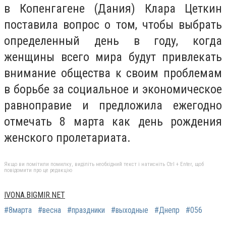
в Копенгагене (Дания) Клара Цеткин
поставила вопрос о том, чтобы выбрать
определенный день в году, когда
женщины всего мира будут привлекать
внимание общества к своим проблемам
в борьбе за социальное и экономическое
равноправие и предложила ежегодно
отмечать 8 марта как день рождения
женского пролетариата.
Якщо ви помітили помилку, виділіть необхідний текст і натисніть Ctrl + Enter, щоб
повідомити про це редакцію
IVONA.BIGMIR.NET
#8марта
#весна
#праздники
#выходные
#Днепр
#056