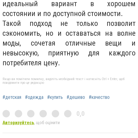
идеальный вариант в хорошем
состоянии и по доступной стоимости.
Такой подход не только позволит
сэкономить, но и оставаться на волне
моды, сочетая отличные вещи и
невысокую, приятную для каждого
потребителя цену.
Якщо ви помітили помилку, виділіть необхідний текст і натисніть Ctrl + Enter, щоб
повідомити про це редакцію
#детская
#одежда
#купить
#дешево
#качество
0,0
Авторизуйтесь
, щоб оцінити