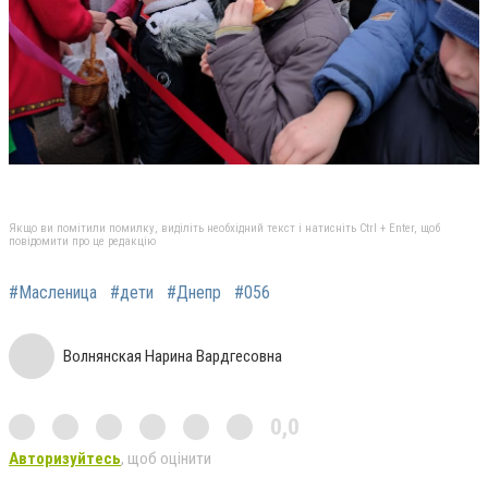
Якщо ви помітили помилку, виділіть необхідний текст і натисніть Ctrl + Enter, щоб
повідомити про це редакцію
#Масленица
#дети
#Днепр
#056
Волнянская Нарина Вардгесовна
0,0
Авторизуйтесь
, щоб оцінити