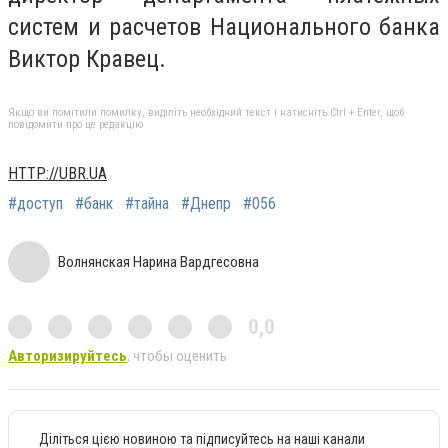
систем и расчетов Национального банка
Виктор Кравец.
Якщо ви помітили помилку, виділіть необхідний текст і натисніть Ctrl + Enter, щоб
повідомити про це редакцію
HTTP://UBR.UA
#доступ
#банк
#тайна
#Днепр
#056
Волнянская Нарина Вардгесовна
0,0
Авторизируйтесь
, чтобы оценить
Діліться цією новиною та підписуйтесь на наші канали