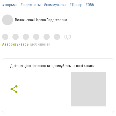
#тюрьма
#арестанты
#коммуналка
#Днепр
#056
Волнянская Нарина Вардгесовна
0,0
Авторизуйтесь
, щоб оцінити
Діліться цією новиною та підписуйтесь на наші канали