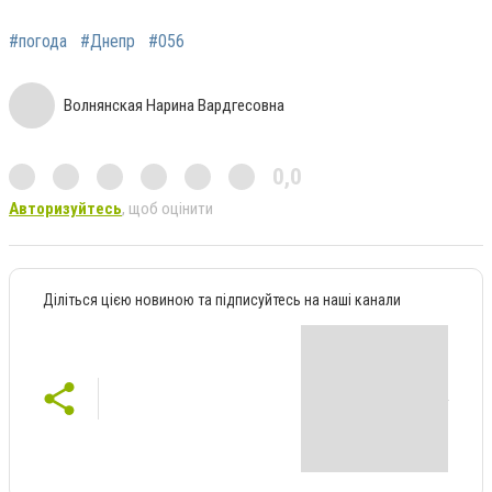
#погода
#Днепр
#056
Волнянская Нарина Вардгесовна
0,0
Авторизуйтесь
, щоб оцінити
Діліться цією новиною та підписуйтесь на наші канали