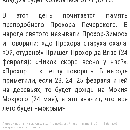
В этот день почитается память
преподобного Прохора Печерского. В
народе святого называли Прохор-Зимоох
и говорили: «До Прохора старуха охала:
«Ой, студено!» Пришел Прохор да Влас (24
февраля): «Никак скоро весна у нас?»,
«Прохор — к теплу поворот». В народе
приметили, если 23, 24, 25 февраля иней
на деревьях, то будет дождь на Мокия
Мокрого (24 мая), а это значит, что все
лето будет «мокрым».
Якщо ви помітили помилку, виділіть необхідний текст і натисніть Ctrl + Enter, щоб
повідомити про це редакцію