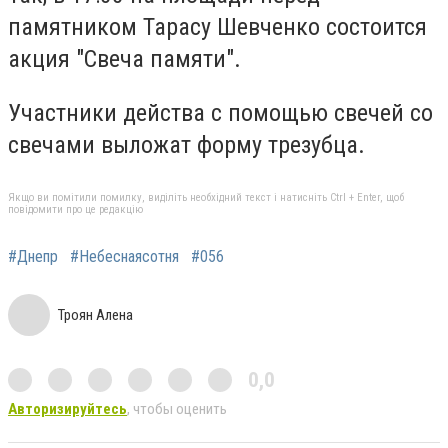
памятником Тарасу Шевченко состоится
акция "Свеча памяти".
Участники действа с помощью свечей со
свечами выложат форму трезубца.
Якщо ви помітили помилку, виділіть необхідний текст і натисніть Ctrl + Enter, щоб
повідомити про це редакцію
#Днепр
#Небеснаясотня
#056
Троян Алена
0,0
Авторизируйтесь
, чтобы оценить