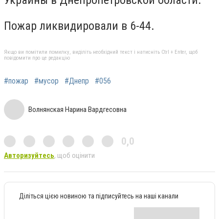
Пожар ликвидировали в 6-44.
Якщо ви помітили помилку, виділіть необхідний текст і натисніть Ctrl + Enter, щоб
повідомити про це редакцію
#пожар
#мусор
#Днепр
#056
Волнянская Нарина Вардгесовна
0,0
Авторизуйтесь
, щоб оцінити
Діліться цією новиною та підписуйтесь на наші канали