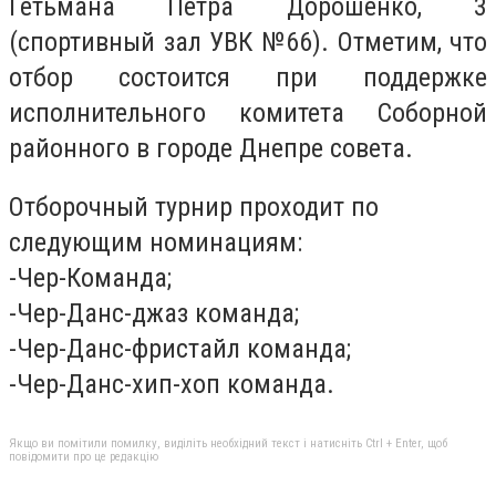
Гетьмана Петра Дорошенко, 3
(спортивный зал УВК №66). Отметим, что
отбор состоится при поддержке
исполнительного комитета Соборной
районного в городе Днепре совета.
Отборочный турнир проходит по
следующим номинациям:
-Чер-Команда;
-Чер-Данс-джаз команда;
-Чер-Данс-фристайл команда;
-Чер-Данс-хип-хоп команда.
Якщо ви помітили помилку, виділіть необхідний текст і натисніть Ctrl + Enter, щоб
повідомити про це редакцію