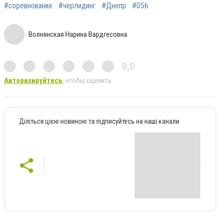
#соревнование
#черлидинг
#Днепр
#056
Волнянская Нарина Вардгесовна
0,0
Авторизируйтесь
, чтобы оценить
Діліться цією новиною та підписуйтесь на наші канали