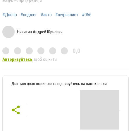
повідомити про це редакцію
#Днепр
#поджег
#авто
#журналист
#056
Никитин Андрей Юрьевич
0,0
Авторизуйтесь
, щоб оцінити
Діліться цією новиною та підписуйтесь на наші канали