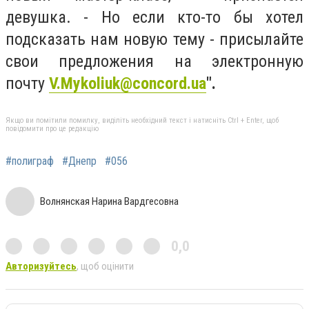
девушка. - Но если кто-то бы хотел
подсказать нам новую тему - присылайте
свои предложения на электронную
почту
V.Mykoliuk@concord.ua
".
Якщо ви помітили помилку, виділіть необхідний текст і натисніть Ctrl + Enter, щоб
повідомити про це редакцію
#полиграф
#Днепр
#056
Волнянская Нарина Вардгесовна
0,0
Авторизуйтесь
, щоб оцінити