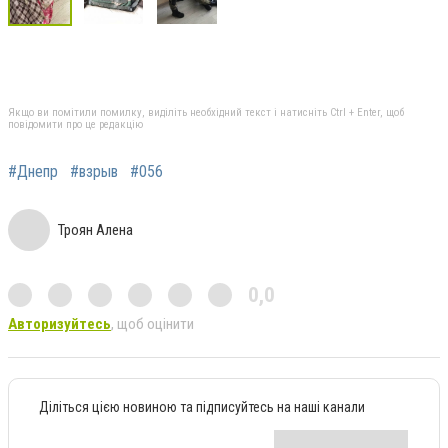
Якщо ви помітили помилку, виділіть необхідний текст і натисніть Ctrl + Enter, щоб
повідомити про це редакцію
#Днепр
#взрыв
#056
Троян Алена
0,0
Авторизуйтесь
, щоб оцінити
Діліться цією новиною та підписуйтесь на наші канали