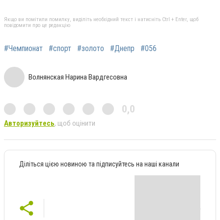
Якщо ви помітили помилку, виділіть необхідний текст і натисніть Ctrl + Enter, щоб
повідомити про це редакцію
#Чемпионат
#спорт
#золото
#Днепр
#056
Волнянская Нарина Вардгесовна
0,0
Авторизуйтесь
, щоб оцінити
Діліться цією новиною та підписуйтесь на наші канали