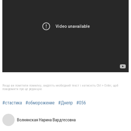
Якщо ви помітили помилку, виділіть необхідний текст і натисніть Ctrl + Enter, щоб
повідомити про це редакцію
#стастика
#обморожение
#Днепр
#056
Волнянская Нарина Вардгесовна