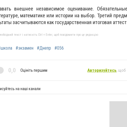
давать внешнее независимое оценивание. Обязательны
тературе, математике или истории на выбор. Третий пред
ьтаты засчитываются как государственная итоговая аттест
бхідний текст і натисніть Ctrl + Enter, щоб повідомити про це редакцію
#школа
#экзамен
#Днепр
#056
0,0
Оцініть першим
Авторизуйтесь
, щоб
исуйтесь на наші канали