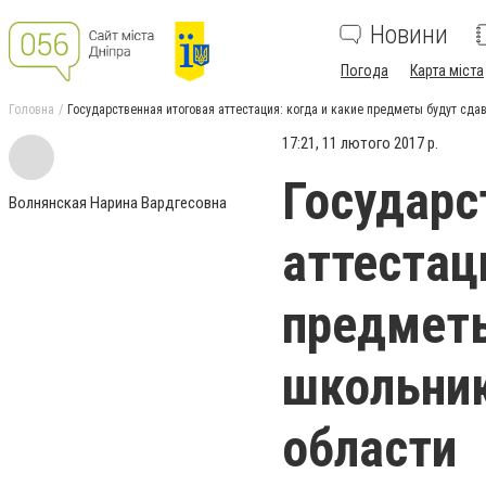
Новини
Погода
Карта міста
Головна
Государственная итоговая аттестация: когда и какие предметы будут сд
17:21, 11 лютого 2017 р.
Государс
Волнянская Нарина Вардгесовна
аттестац
предметы
школьник
области