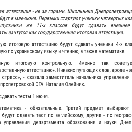
ая аттестация - не за горами. Школьники Днепропетровщ
йдут в мае-июне. Первыми стартуют ученики четвертых кла
ыпускники же 11-х классов будут сдавать внешнее
аты зачтутся как государственная итоговая аттестация.
ую итоговую аттестацию будут сдавать ученики 4-х кла
ую по украинскому языку и чтению, а также математике.
ную итоговую контрольную. Именно так совету
арственную аттестацию». Никаких пугающих слов, вроде «э
стресс», - сказала заместитель начальника управления
епропетровской ОГА Наталия Олейник.
сдавать тесты 1 июня.
атематика - обязательные. Третий предмет выбирают
будут сдавать тест по английскому, другие - по географи
а управления департамента образования и науки Днеп