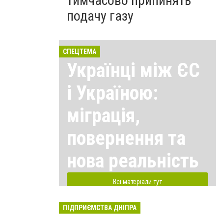
тимчасово припинять
подачу газу
СПЕЦТЕМА
Українці між ЄС
і Україною:
міграція,
повернення та
нова реальність
Всі матеріали тут
ПІДПРИЄМСТВА ДНІПРА