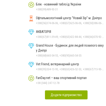
Блік - новинний таблоїд України
+380(99)489-93-31
Офтальмологічний центр “Новий Зір” м. Дніпро
+380(56)374-06-06, +380(67)625-06-06, +380(50)386-06-06
АКВАТОРІЯ
+380(67)811-39-49, +380(63)422-84-44, +380(66)070-92-11
Grand House - Будинок для людей похилого віку
у Дніпрі
+380(68)665-54-55, +380(95)665-54-55
Vet Friend, ветеринарний центр
+380(95)534-13-95, +380(63)426-52-53, +380(67)713-93-47
FanDay.net – ваш спортивний портал
+38 (044) 247-12-78
Додати підприємство