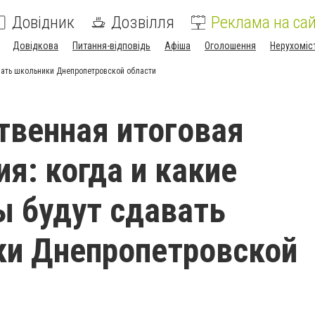
Довідник
Дозвілля
Реклама на сай
Довідкова
Питання-відповідь
Афіша
Оголошення
Нерухоміс
авать школьники Днепропетровской области
твенная итоговая
ия: когда и какие
 будут сдавать
и Днепропетровской