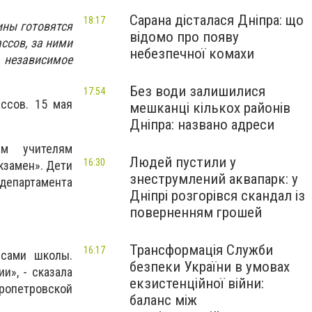
Сарана дісталася Дніпра: що
18:17
ины готовятся
відомо про появу
ссов, за ними
небезпечної комахи
 независимое
Без води залишилися
17:54
ссов. 15 мая
мешканці кількох районів
Дніпра: названо адреси
ем учителям
Людей пустили у
16:30
кзамен». Дети
знеструмлений аквапарк: у
 департамента
Дніпрі розгорівся скандал із
поверненням грошей
Трансформація Служби
16:17
 сами школы.
безпеки України в умовах
и», - сказала
екзистенційної війни:
ропетровской
баланс між