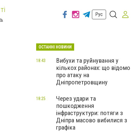
ті
Рус
ть
ОСТАННІ НОВИНИ
Вибухи та руйнування у
18:43
кількох районах: що відомо
про атаку на
Дніпропетровщину
Через удари та
18:25
пошкодження
інфраструктури: потяги з
Дніпра масово вибилися з
графіка