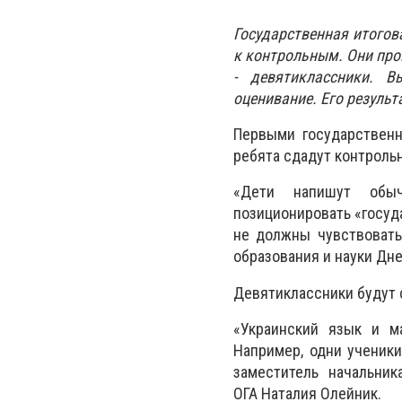
Государственная итогов
к контрольным. Они про
- девятиклассники. В
оценивание. Его результ
Первыми государственн
ребята сдадут контрольн
«Дети напишут обыч
позиционировать «госуд
не должны чувствовать 
образования и науки Дн
Девятиклассники будут 
«Украинский язык и м
Например, одни ученики 
заместитель начальник
ОГА Наталия Олейник.