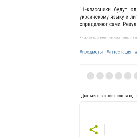
11-классники будут с
украинскому языку и ли
определяют сами. Резул
Якщо ви помітили помилку, виділіть нео
#предметы
#аттестация
Діліться цією новиною та підп