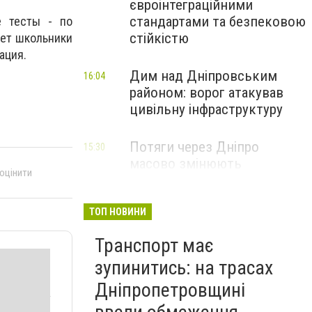
євроінтеграційними
стандартами та безпековою
е тесты - по
стійкістю
мет школьники
ация.
Дим над Дніпровським
16:04
районом: ворог атакував
цивільну інфраструктуру
Потяги через Дніпро
15:30
масово змінюють
 оцінити
маршрути: що сталося
ТОП НОВИНИ
Транспорт має
зупинитись: на трасах
Дніпропетровщині