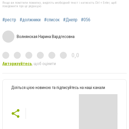
Якщо ви помітили помилку, виділіть необхідний текст і натисніть Ctrl + Enter, щоб
повідомити про це редакцію
#рестр
#должники
#список
#Днепр
#056
Волнянская Нарина Вардгесовна
0,0
Авторизуйтесь
, щоб оцінити
Діліться цією новиною та підписуйтесь на наші канали