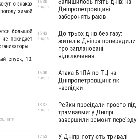
Залишилось п'ять днів: на
16:30
ажут о знаках
Вчора
Дніпропетровщині
 погоду зимой
заборонять раків
ется большой
До трьох днів без газу:
15:43
 не покидает
Вчора
жителів Дніпра попередили
рганизаторы.
про заплановані
відключення
ый спуск, 10.
Атака БпЛА по ТЦ на
15:00
Вчора
Дніпропетровщині: які
наслідки
Рейки просідали просто під
13:37
Вчора
трамваями: у Дніпрі
завершили ремонт переїзду
 оцінити
У Дніпрі готують тривалі
12:53