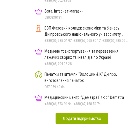
+380(99)002-32-33
Sota, інтернет-магазин
0800330131
ВСП Фаховий коледж економіки та бізнесу
Дніпровського національного університету
імені Олеся Гончара
+380(56)785-04-97, +380(67)565-80-17, +380(56)785-06-37
Медичне транспортування та перевезення
лежачих хворих та інвалідів по Україні
+380(68)704-28-28
Печатки та штампи "Волошин & К" Дніпро,
виготовлення печаток
067 959 49 64
Медицинский центр “Деметра Плюс” Demetra
+380(66)373-94-94, +380(67)168-54-74
Додати підприємство