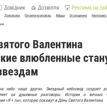
Довідник
Дозвілля
Реклама на сай
Довідкова
Питання-відповідь
Афіша
Оголошення
Нерухоміс
дам
вятого Валентина
кие влюбленные стан
звездам
а небо чаще других. Звездный небосвод создает р
ляет на душевные разговоры. Истории о вечных ч
ме «Я + ты», которую покажут в День Святого Валентина.