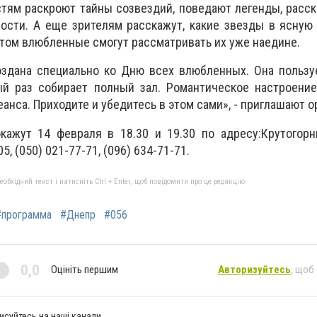
тям раскроют тайны созвездий, поведают легенды, расск
ости. А еще зрителям расскажут, какие звезды в ясную
отом влюбленные смогут рассматривать их уже наедине.
оздана специально ко Дню всех влюбленных. Она пользу
й раз собирает полный зал. Романтическое настроение
еанса. Приходите и убедитесь в этом сами», - приглашают о
кажут 14 февраля в 18.30 и 19.30 по адресу:Крутогорн
5, (050) 021-77-71, (096) 634-71-71.
бхідний текст і натисніть Ctrl + Enter, щоб повідомити про це редакцію
#программа
#Днепр
#056
0,0
Оцініть першим
Авторизуйтесь
, щоб
исуйтесь на наші канали