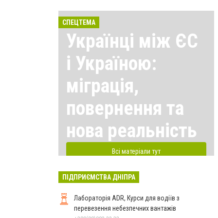
СПЕЦТЕМА
Українці між ЄС
і Україною:
міграція,
повернення та
нова реальність
Всі матеріали тут
ПІДПРИЄМСТВА ДНІПРА
Лабораторія ADR, Курси для водіїв з
перевезення небезпечних вантажів