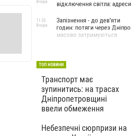
Вчора
відключення світла: адреси
Запізнення - до дев'яти
11:25
Вчора
годин: потяги через Дніпро
масово затримуються
ТОП НОВИНИ
Транспорт має
зупинитись: на трасах
Дніпропетровщині
ввели обмеження
Небезпечні сюрпризи на