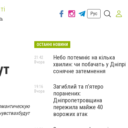
ті
Рус
ть
ОСТАННІ НОВИНИ
Небо потемніє на кілька
21:42
Вчора
хвилин: чи побачать у Дніпрі
ут
сонячне затемнення
Загиблий та п’ятеро
19:16
Вчора
поранених:
Дніпропетровщина
омантическую
пережила майже 40
увствах
будут
ворожих атак