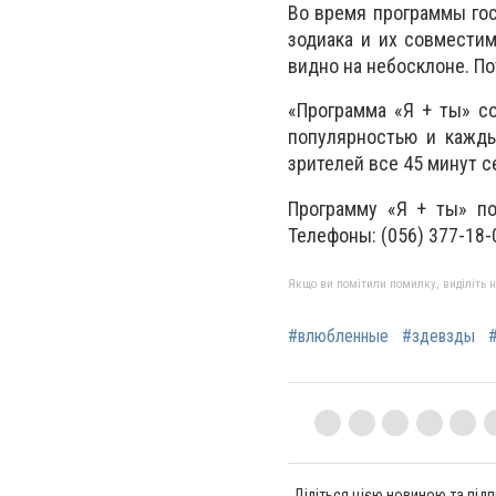
Во время программы гос
зодиака и их совместим
видно на небосклоне. П
«Программа «Я + ты» с
популярностью и кажды
зрителей все 45 минут с
Программу «Я + ты» по
Телефоны: (056) 377-18-0
Якщо ви помітили помилку, виділіть нео
#влюбленные
#здевзды
Діліться цією новиною та підп