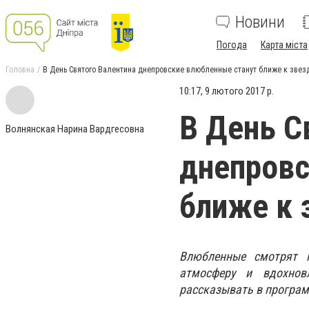
Новини
Погода
Карта міста
Головна
В День Святого Валентина днепровские влюбленные станут ближе к звез
10:17, 9 лютого 2017 р.
В День С
Волнянская Нарина Вардгесовна
днепровс
ближе к 
Влюбленные смотрят н
атмосферу и вдохнов
рассказывать в програм