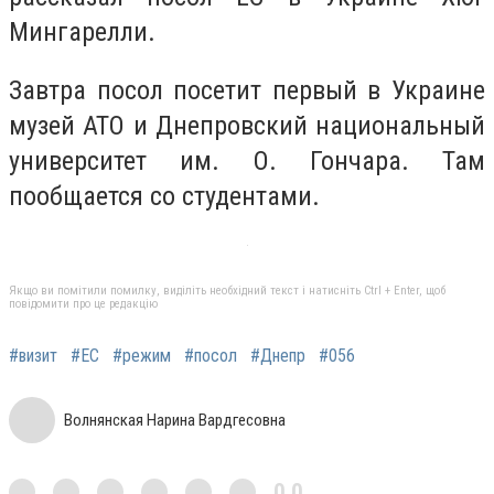
Мингарелли.
Завтра посол посетит первый в Украине
музей АТО и Днепровский национальный
университет им. О. Гончара. Там
пообщается со студентами.
Якщо ви помітили помилку, виділіть необхідний текст і натисніть Ctrl + Enter, щоб
повідомити про це редакцію
#визит
#ЕС
#режим
#посол
#Днепр
#056
Волнянская Нарина Вардгесовна
0,0