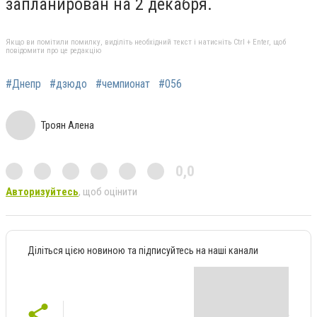
запланирован на 2 декабря.
Якщо ви помітили помилку, виділіть необхідний текст і натисніть Ctrl + Enter, щоб
повідомити про це редакцію
#Днепр
#дзюдо
#чемпионат
#056
Троян Алена
0,0
Авторизуйтесь
, щоб оцінити
Діліться цією новиною та підписуйтесь на наші канали