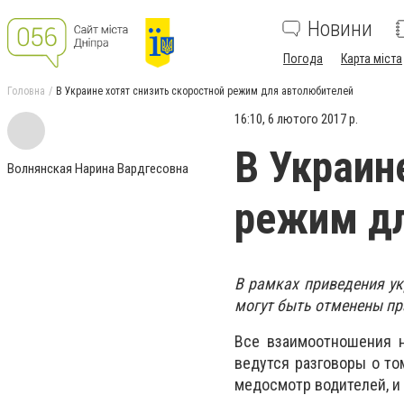
Новини
Погода
Карта міста
Головна
В Украине хотят снизить скоростной режим для автолюбителей
16:10, 6 лютого 2017 р.
В Украин
Волнянская Нарина Вардгесовна
режим д
В рамках приведения ук
могут быть отменены п
Все взаимоотношения н
ведутся разговоры о то
медосмотр водителей, и 