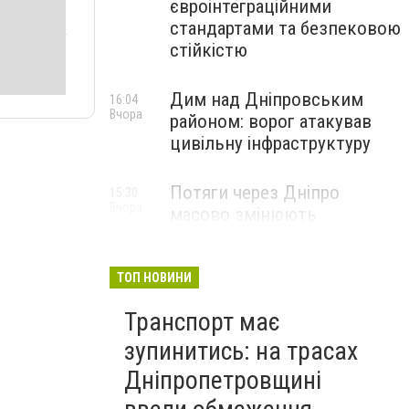
євроінтеграційними
стандартами та безпековою
стійкістю
Дим над Дніпровським
16:04
Вчора
районом: ворог атакував
цивільну інфраструктуру
Потяги через Дніпро
15:30
Вчора
масово змінюють
маршрути: що сталося
ТОП НОВИНИ
Транспорт має
зупинитись: на трасах
Дніпропетровщині