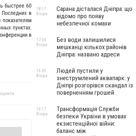
ть быстрее 60
Сарана дісталася Дніпра: що
18:17
. Последних в
Вчора
відомо про появу
м показателям
небезпечної комахи
нных пунктах.
конференции в
Без води залишилися
17:54
Вчора
мешканці кількох районів
Дніпра: названо адреси
Людей пустили у
16:30
Вчора
знеструмлений аквапарк: у
Дніпрі розгорівся скандал із
поверненням грошей
 оцінити
Трансформація Служби
16:17
Вчора
безпеки України в умовах
екзистенційної війни:
баланс між