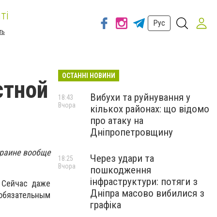
ті
Рус
ть
ОСТАННІ НОВИНИ
стной
Вибухи та руйнування у
18:43
Вчора
кількох районах: що відомо
про атаку на
Дніпропетровщину
краине вообще
Через удари та
18:25
Вчора
пошкодження
інфраструктури: потяги з
 Сейчас даже
Дніпра масово вибилися з
 обязательным
графіка