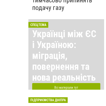
тимчасово припинять
подачу газу
СПЕЦТЕМА
Українці між ЄС
і Україною:
міграція,
повернення та
нова реальність
Всі матеріали тут
ПІДПРИЄМСТВА ДНІПРА