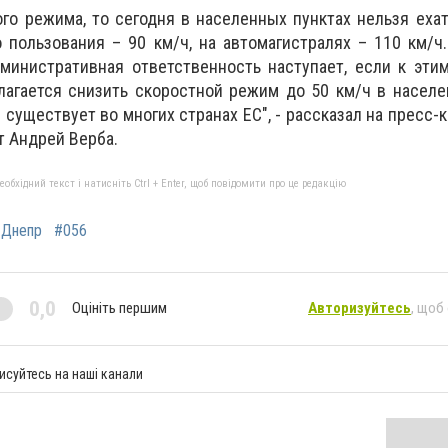
ого режима, то сегодня в населенных пунктах нельзя еха
о пользования – 90 км/ч, на автомагистралях – 110 км/ч
министративная ответственность наступает, если к эти
лагается снизить скоростной режим до 50 км/ч в населе
существует во многих странах ЕС", - рассказал на пресс-
 Андрей Верба.
бхідний текст і натисніть Ctrl + Enter, щоб повідомити про це редакцію
#Днепр
#056
0,0
Оцініть першим
Авторизуйтесь
, щоб
исуйтесь на наші канали