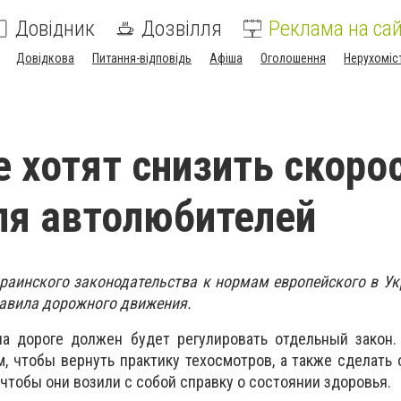
Довідник
Дозвілля
Реклама на сай
Довідкова
Питання-відповідь
Афіша
Оголошення
Нерухоміс
е хотят снизить скоро
ля автолюбителей
раинского законодательства к нормам европейского в У
равила дорожного движения.
а дороге должен будет регулировать отдельный закон.
м, чтобы вернуть практику техосмотров, а также сделать
чтобы они возили с собой справку о состоянии здоровья.