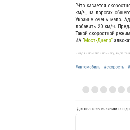
"Что касается скоростн
км/ч, на дорогах общег
Украине очень мало. Ад
добавить 20 км/ч. Пред
Такой скоростной режим 
ИА "
Мост-Днепр"
адвокат
Якщо ви помітили помилку, виділіть нео
#автомобиль
#скорость
Діліться цією новиною та підп