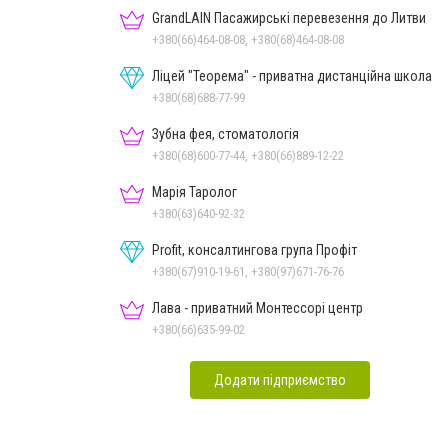
GrandLAIN Пасажирські перевезення до Литви
+380(66)464-08-08, +380(68)464-08-08
Ліцей "Теорема" - приватна дистанційна школа
+380(68)688-77-99
Зубна фея, стоматологія
+380(68)600-77-44, +380(66)889-12-22
Марія Таролог
+380(63)640-92-32
Profit, консалтингова група Профіт
+380(67)910-19-61, +380(97)671-76-76
Лава - приватний Монтессорі центр
+380(66)635-99-02
Додати підприємство