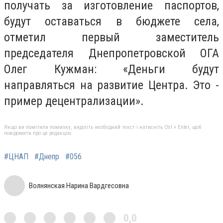
получать за изготовление паспортов,
будут оставаться в бюджете села,
отметил первый заместитель
председателя Днепропетровской ОГА
Олег Кужман: «Деньги будут
направляться на развитие Центра. Это -
пример децентрализации».
Якщо ви помітили помилку, виділіть необхідний текст і натисніть Ctrl + Enter, щоб
повідомити про це редакцію
#ЦНАП
#Днепр
#056
Волнянская Нарина Вардгесовна
0,0