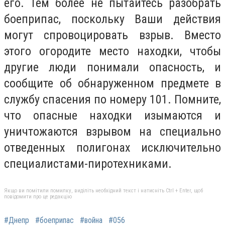
его. Тем более не пытайтесь разобрать
боеприпас, поскольку Ваши действия
могут спровоцировать взрыв. Вместо
этого огородите место находки, чтобы
другие люди понимали опасность, и
сообщите об обнаруженном предмете в
службу спасения по номеру 101. Помните,
что опасные находки изымаются и
уничтожаются взрывом на специально
отведенных полигонах исключительно
специалистами-пиротехниками.
Якщо ви помітили помилку, виділіть необхідний текст і натисніть Ctrl + Enter, щоб
повідомити про це редакцію
#Днепр
#боеприпас
#война
#056