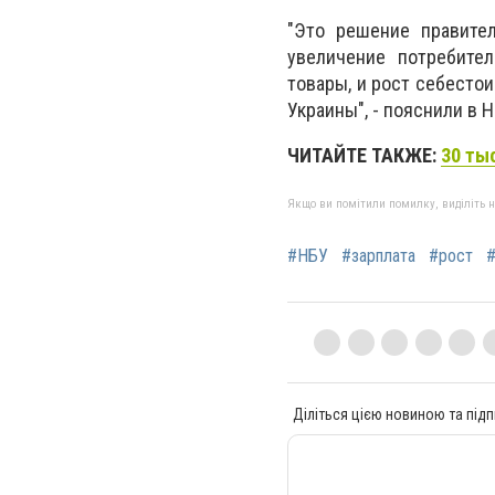
"Это решение правител
увеличение потребител
товары, и рост себесто
Украины", - пояснили в 
ЧИТАЙТЕ ТАКЖЕ:
30 ты
Якщо ви помітили помилку, виділіть нео
#НБУ
#зарплата
#рост
#
Діліться цією новиною та підп