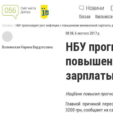
Новини
Погода
Карта міста
Головна
НБУ прогнозирует рост инфляции с повышением минимальной зарплаты д
08:38, 6 лютого 2017 р.
НБУ прог
Волнянская Нарина Вардгесовна
повышен
зарплаты
Нацбанк повысил прогноз
Главной причиной пере
3200 грн, сообщают на с