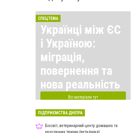
СПЕЦТЕМА
Українці між ЄС
і Україною:
міграція,
повернення та
нова реальність
Всі матеріали тут
ПІДПРИЄМСТВА ДНІПРА
Біосвіт, ветеринарний центр домашніх та
екзотичних тварин (ветклініка)