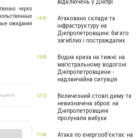
відключень у Дніпрі
твенно через
вольственные
Атаковано склади та
14:30
нные ожидания
інфраструктуру на
Дніпропетровщині: багато
загиблих і постраждалих
Водна криза на тижні: на
13:00
магістральному водогоні
Дніпропетровщини -
надзвичайна ситуація
Величезний стовп диму та
 оцінити
12:13
невизначена зброя: на
Дніпропетровщині
пролунали вибухи
Атака по енергооб'єктах: на
11:00