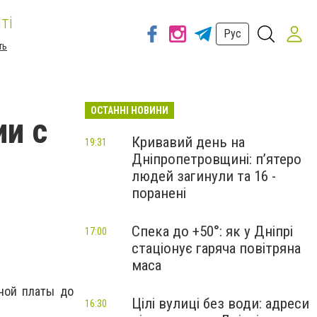
ті
Рус
ть
ОСТАННІ НОВИНИ
ии с
Кривавий день на
19:31
Дніпропетровщині: п’ятеро
людей загинули та 16 -
поранені
Спека до +50°: як у Дніпрі
17:00
стаціонує гаряча повітряна
маса
ной платы до
Цілі вулиці без води: адреси
16:30