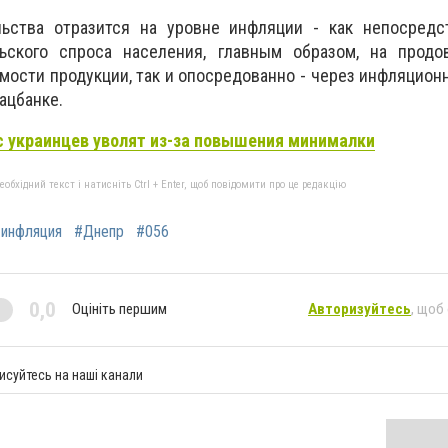
ьства отразится на уровне инфляции - как непосредс
ьского спроса населения, главным образом, на продо
имости продукции, так и опосредованно - через инфляцио
Нацбанке.
с украинцев уволят из-за повышения минималки
бхідний текст і натисніть Ctrl + Enter, щоб повідомити про це редакцію
инфляция
#Днепр
#056
0,0
Оцініть першим
Авторизуйтесь
, щоб
исуйтесь на наші канали