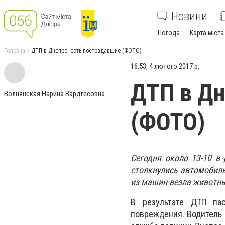
Новини
Погода
Карта міста
Головна
ДТП в Днепре: есть пострадавшие (ФОТО)
16:53, 4 лютого 2017 р.
ДТП в Дн
Волнянская Нарина Вардгесовна
(ФОТО)
Сегодня около 13-10 в 
столкнулись автомобиль 
из машин везла животны
В результате ДТП пас
повреждения. Водитель 