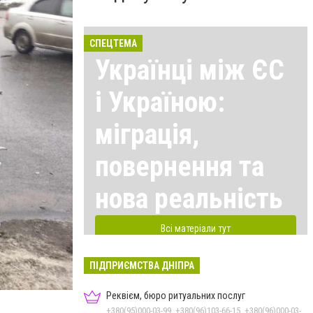
СПЕЦТЕМА
Українці між ЄС
і Україною:
міграція,
повернення та
нова реальність
Всі матеріали тут
ПІДПРИЄМСТВА ДНІПРА
Реквієм, бюро ритуальних послуг
+380(95)000-03-99, +380(96)103-66-15, +380(96)000-03-99