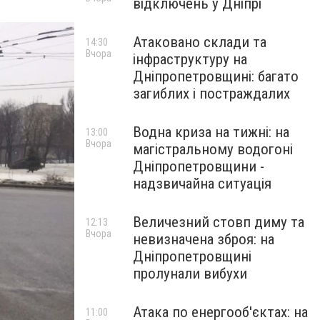
відключень у Дніпрі
Атаковано склади та
14:30
Вчора
інфраструктуру на
Дніпропетровщині: багато
загиблих і постраждалих
Водна криза на тижні: на
13:00
Вчора
магістральному водогоні
Дніпропетровщини -
надзвичайна ситуація
Величезний стовп диму та
12:13
Вчора
невизначена зброя: на
Дніпропетровщині
пролунали вибухи
Атака по енергооб'єктах: на
11:00