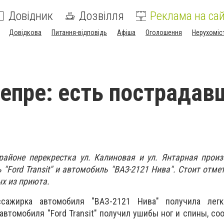
Довідник
Дозвілля
Реклама на сай
Довідкова
Питання-відповідь
Афіша
Оголошення
Нерухоміс
епре: есть пострадав
районе перекрестка ул. Калиновая и ул. Янтарная прои
"Ford Transit" и автомобиль "ВАЗ-2121 Нива". Стоит отмет
х из приюта.
сажирка автомобиля "ВАЗ-2121 Нива" получила лег
автомобиля "Ford Transit" получил ушибы ног и спины, со