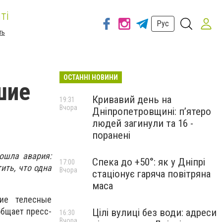
ті
Рус
ть
ОСТАННІ НОВИНИ
шие
Кривавий день на
19:31
Вчора
Дніпропетровщині: п’ятеро
людей загинули та 16 -
поранені
зошла авария:
Спека до +50°: як у Дніпрі
17:00
ить, что одна
Вчора
стаціонує гаряча повітряна
маса
кие телесные
общает пресс-
Цілі вулиці без води: адреси
16:30
Вчора