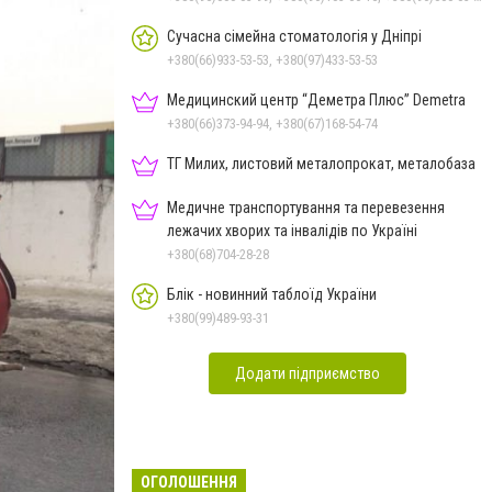
Сучасна сімейна стоматологія у Дніпрі
+380(66)933-53-53, +380(97)433-53-53
Медицинский центр “Деметра Плюс” Demetra
+380(66)373-94-94, +380(67)168-54-74
ТГ Милих, листовий металопрокат, металобаза
Медичне транспортування та перевезення
лежачих хворих та інвалідів по Україні
+380(68)704-28-28
Блік - новинний таблоїд України
+380(99)489-93-31
Додати підприємство
ОГОЛОШЕННЯ