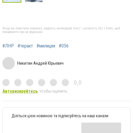
Якщо ви помітили помилку, виділіть необхідний текст і натисніть Ctrl + Enter, щоб
повідомити про це редакцію
#ЛНР
#теракт
#милиция
#056
Никитин Андрей Юрьевич
0,0
Авторизируйтесь
, чтобы оценить
Діліться цією новиною та підписуйтесь на наші канали